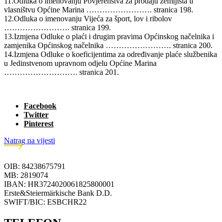
11.Odluka o imenovanju Povjerenstva za prodaju zemljišta u
vlasništvu Općine Marina ……………………. stranica 198.
12.Odluka o imenovanju Vijeća za šport, lov i ribolov
……………………. stranica 199.
13.Izmjena Odluke o plaći i drugim pravima Općinskog načelnika i
zamjenika Općinskog načelnika ……………………. stranica 200.
14.Izmjena Odluke o koeficijentima za određivanje plaće službenika
u Jedinstvenom upravnom odjelu Općine Marina
………………………. stranica 201.
Facebook
Twitter
Pinterest
Natrag na vijesti
OIB: 84238675791
MB: 2819074
IBAN: HR3724020061825800001
Erste&Steiermärkische Bank D.D.
SWIFT/BIC: ESBCHR22