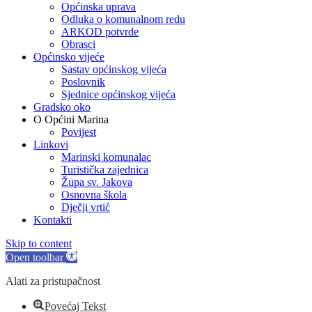
Općinska uprava
Odluka o komunalnom redu
ARKOD potvrde
Obrasci
Općinsko vijeće
Sastav općinskog vijeća
Poslovnik
Sjednice općinskog vijeća
Gradsko oko
O Općini Marina
Povijest
Linkovi
Marinski komunalac
Turistička zajednica
Župa sv. Jakova
Osnovna škola
Dječji vrtić
Kontakti
Skip to content
Open toolbar
Alati za pristupačnost
Povećaj Tekst