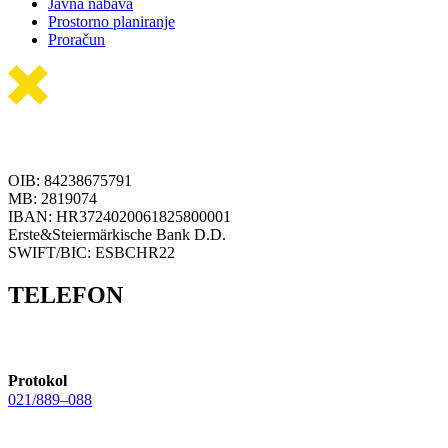
Javna nabava
Prostorno planiranje
Proračun
OIB: 84238675791
MB: 2819074
IBAN: HR3724020061825800001
Erste&Steiermärkische Bank D.D.
SWIFT/BIC: ESBCHR22
TELEFON
Protokol
021/889–088