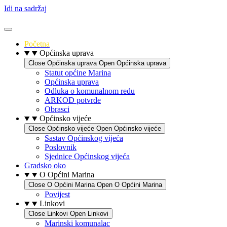
Idi na sadržaj
Početna
Općinska uprava
Close Općinska uprava
Open Općinska uprava
Statut općine Marina
Općinska uprava
Odluka o komunalnom redu
ARKOD potvrde
Obrasci
Općinsko vijeće
Close Općinsko vijeće
Open Općinsko vijeće
Sastav Općinskog vijeća
Poslovnik
Sjednice Općinskog vijeća
Gradsko oko
O Općini Marina
Close O Općini Marina
Open O Općini Marina
Povijest
Linkovi
Close Linkovi
Open Linkovi
Marinski komunalac