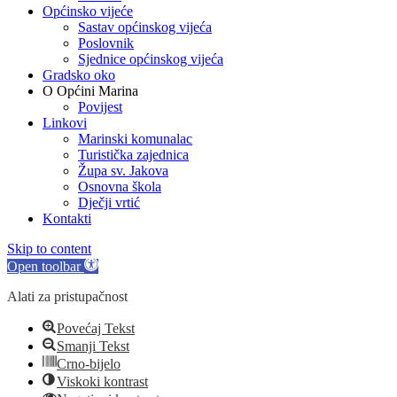
Općinsko vijeće
Sastav općinskog vijeća
Poslovnik
Sjednice općinskog vijeća
Gradsko oko
O Općini Marina
Povijest
Linkovi
Marinski komunalac
Turistička zajednica
Župa sv. Jakova
Osnovna škola
Dječji vrtić
Kontakti
Skip to content
Open toolbar
Alati za pristupačnost
Povećaj Tekst
Smanji Tekst
Crno-bijelo
Viskoki kontrast