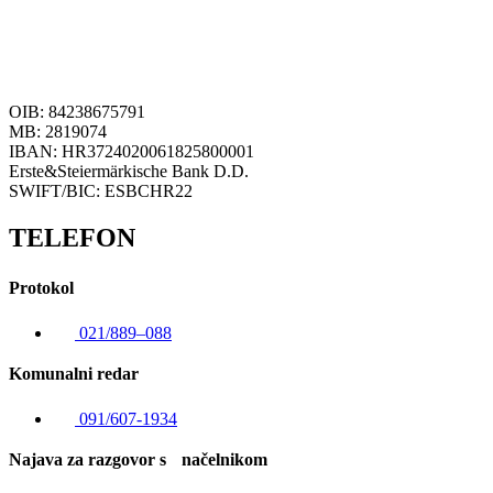
OIB: 84238675791
MB: 2819074
IBAN: HR3724020061825800001
Erste&Steiermärkische Bank D.D.
SWIFT/BIC: ESBCHR22
TELEFON
Protokol
021/889–088
Komunalni redar
091/607-1934
Najava za razgovor s načelnikom