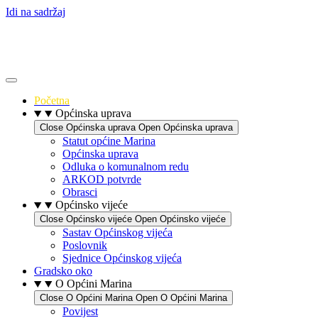
Idi na sadržaj
Početna
Općinska uprava
Close Općinska uprava
Open Općinska uprava
Statut općine Marina
Općinska uprava
Odluka o komunalnom redu
ARKOD potvrde
Obrasci
Općinsko vijeće
Close Općinsko vijeće
Open Općinsko vijeće
Sastav Općinskog vijeća
Poslovnik
Sjednice Općinskog vijeća
Gradsko oko
O Općini Marina
Close O Općini Marina
Open O Općini Marina
Povijest