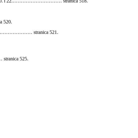
Tuđmana 20. i 22.………………………… stranica 518.
a 520.
D8………………………… stranica 521.
stranica 525.