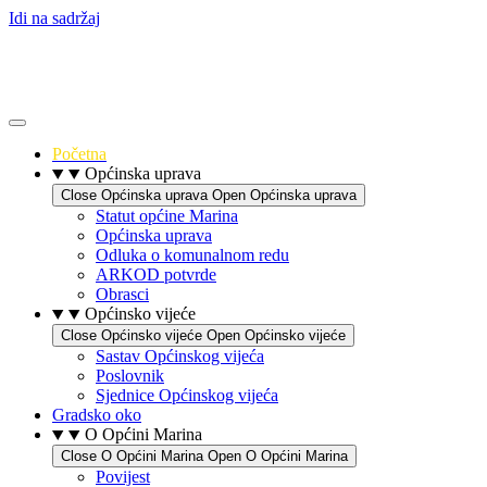
Idi na sadržaj
Početna
Općinska uprava
Close Općinska uprava
Open Općinska uprava
Statut općine Marina
Općinska uprava
Odluka o komunalnom redu
ARKOD potvrde
Obrasci
Općinsko vijeće
Close Općinsko vijeće
Open Općinsko vijeće
Sastav Općinskog vijeća
Poslovnik
Sjednice Općinskog vijeća
Gradsko oko
O Općini Marina
Close O Općini Marina
Open O Općini Marina
Povijest