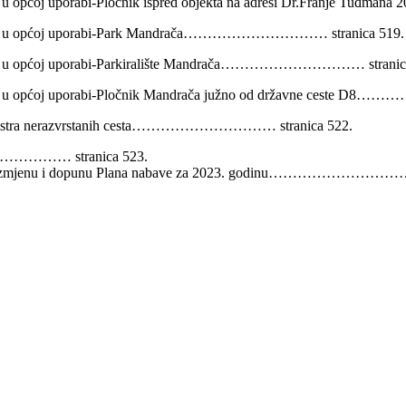
rom u općoj uporabi-Pločnik ispred objekta na adresi Dr.Franje 
dobrom u općoj uporabi-Park Mandrača………………………… stranica 519.
obrom u općoj uporabi-Parkiralište Mandrača………………………… stranic
obrom u općoj uporabi-Pločnik Mandrača južno od državne ceste 
u registra nerazvrstanih cesta………………………… stranica 522.
…………………… stranica 523.
a V. Izmjenu i dopunu Plana nabave za 2023. godinu………………………… 