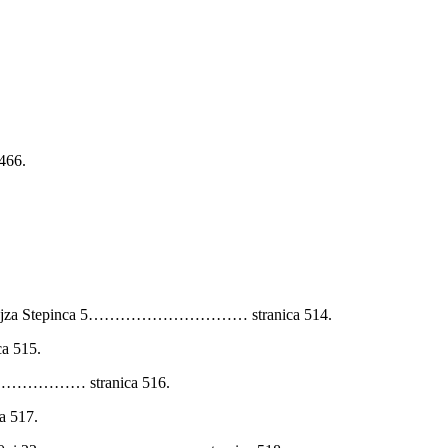
466.
dinala Alojza Stepinca 5………………………… stranica 514.
a 515.
………………………… stranica 516.
a 517.