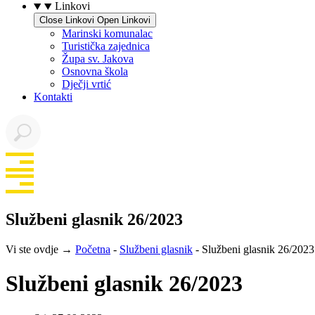
Linkovi
Close Linkovi
Open Linkovi
Marinski komunalac
Turistička zajednica
Župa sv. Jakova
Osnovna škola
Dječji vrtić
Kontakti
Službeni glasnik 26/2023
Vi ste ovdje →
Početna
-
Službeni glasnik
-
Službeni glasnik 26/2023
Službeni glasnik 26/2023