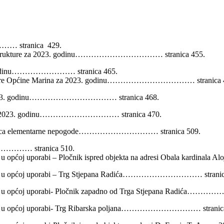
…… stranica 429.
infrastrukture za 2023. godinu…………………………… stranica 455.
023.godinu…………………… stranica 465.
trukture Općine Marina za 2023. godinu…………………………… stranica 
a za 2023. godinu…………………………… stranica 468.
rina za 2023. godinu………………………… stranica 470.
osljedica elementarne nepogode………………………… stranica 509.
…………… stranica 510.
rom u općoj uporabi – Pločnik ispred objekta na adresi Obala kar
obrom u općoj uporabi – Trg Stjepana Radića………………………… stranic
brom u općoj uporabi- Pločnik zapadno od Trga Stjepana Radića
obrom u općoj uporabi- Trg Ribarska poljana………………………… stranic