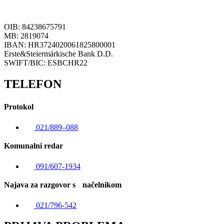
OIB: 84238675791
MB: 2819074
IBAN: HR3724020061825800001
Erste&Steiermärkische Bank D.D.
SWIFT/BIC: ESBCHR22
TELEFON
Protokol
021/889–088
Komunalni redar
091/607-1934
Najava za razgovor s načelnikom
021/796-542