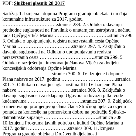
PDF:
Službeni glasnik 28-2017
Sadržaj: 1. Izmjena i dopuna Programa gradnje objekata i uređaja
komunalne infrastrukture za 2017. godinu
…………………………….stranica 289. 2. Odluka o davanju
prethodne suglasnosti na Pravilnik o unutarnjem ustrojstvu i načinu
rada Dječjeg vrtića Marina …………………………….stranica 296.
3. Odluka o upotpunjenju registra nerazvrstanih cesta Općine
Marina …………………………….stranica 297. 4. Zaključak o
davanju suglasnosti na Odluku o upotpunjavanju registra
nerazvrstanih cesta …………………………….stranica 299. 5.
Odluka o razrješenju i imenovanju članova Vijeća za dodjelu
koncesijskih odobrenja Općine Marina
………………………….stranica 300. 6. IV. Izmjene i dopune
Plana nabave za 2017. godinu …………………………….stranica
301. 7. Odluka o davanju suglasnosti na III i IV Izmjene Plana
nabave …………………………….stranica 306. 8. Zaključak o
davanju suglasnosti za sklapanje Ugovora o dovozu pitke vode
kućanstvima …………………………….stranica 307. 9. Zaključak
o imenovanju promjenjivog člana člana Stručnog tijela za ocjenu
ponuda za koncesije na pomorskom dobru na području Splitsko-
dalmatinske županije …………………………….stranica 308.
10.Izmjena Programa javnih potreba u kulturi Općine Marina u
2017. godini …………………….stranica 309. 11.Izmjena
Programa gradnje objekata Društvenih djelatnosti