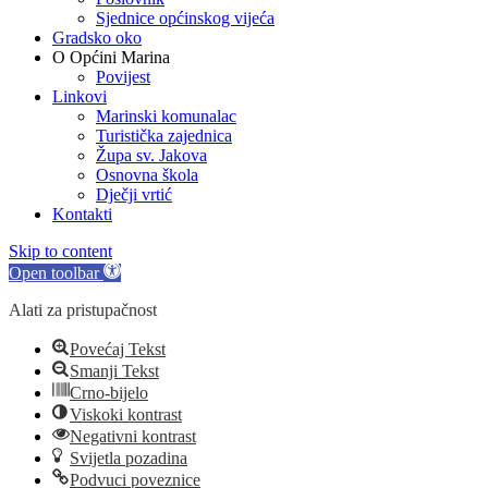
Sjednice općinskog vijeća
Gradsko oko
O Općini Marina
Povijest
Linkovi
Marinski komunalac
Turistička zajednica
Župa sv. Jakova
Osnovna škola
Dječji vrtić
Kontakti
Skip to content
Open toolbar
Alati za pristupačnost
Povećaj Tekst
Smanji Tekst
Crno-bijelo
Viskoki kontrast
Negativni kontrast
Svijetla pozadina
Podvuci poveznice