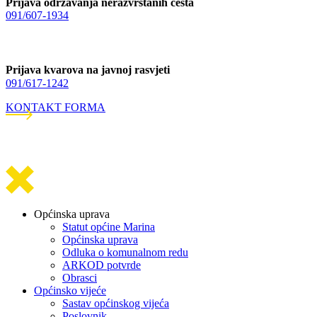
Prijava održavanja nerazvrstanih cesta
091/607-1934
Prijava kvarova na javnoj rasvjeti
091/617-1242
KONTAKT FORMA
Općinska uprava
Statut općine Marina
Općinska uprava
Odluka o komunalnom redu
ARKOD potvrde
Obrasci
Općinsko vijeće
Sastav općinskog vijeća
Poslovnik