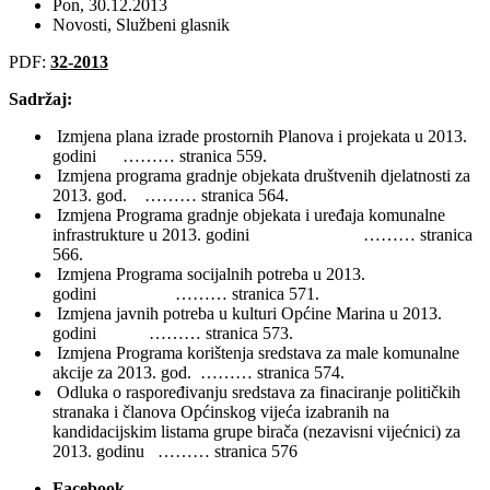
Pon, 30.12.2013
Novosti
,
Službeni glasnik
PDF:
32-2013
Sadržaj:
Izmjena plana izrade prostornih Planova i projekata u 2013.
godini ……… stranica 559.
Izmjena programa gradnje objekata društvenih djelatnosti za
2013. god. ……… stranica 564.
Izmjena Programa gradnje objekata i uređaja komunalne
infrastrukture u 2013. godini ……… stranica
566.
Izmjena Programa socijalnih potreba u 2013.
godini ……… stranica 571.
Izmjena javnih potreba u kulturi Općine Marina u 2013.
godini ……… stranica 573.
Izmjena Programa korištenja sredstava za male komunalne
akcije za 2013. god. ……… stranica 574.
Odluka o raspoređivanju sredstava za finaciranje političkih
stranaka i članova Općinskog vijeća izabranih na
kandidacijskim listama grupe birača (nezavisni vijećnici) za
2013. godinu ……… stranica 576
Facebook