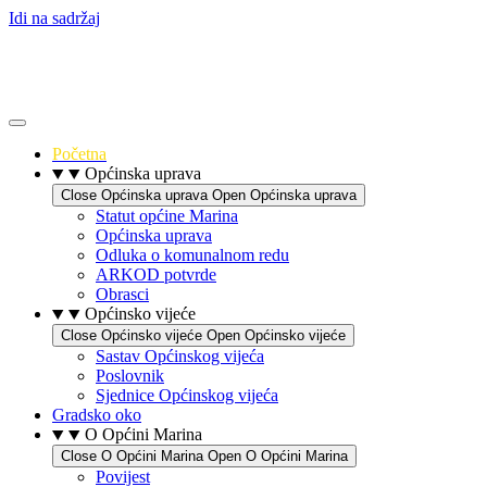
Idi na sadržaj
Početna
Općinska uprava
Close Općinska uprava
Open Općinska uprava
Statut općine Marina
Općinska uprava
Odluka o komunalnom redu
ARKOD potvrde
Obrasci
Općinsko vijeće
Close Općinsko vijeće
Open Općinsko vijeće
Sastav Općinskog vijeća
Poslovnik
Sjednice Općinskog vijeća
Gradsko oko
O Općini Marina
Close O Općini Marina
Open O Općini Marina
Povijest