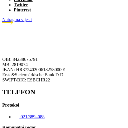
Twitter
Pinterest
Natrag na vijesti
OIB: 84238675791
MB: 2819074
IBAN: HR3724020061825800001
Erste&Steiermärkische Bank D.D.
SWIFT/BIC: ESBCHR22
TELEFON
Protokol
021/889–088
Komunalni redar