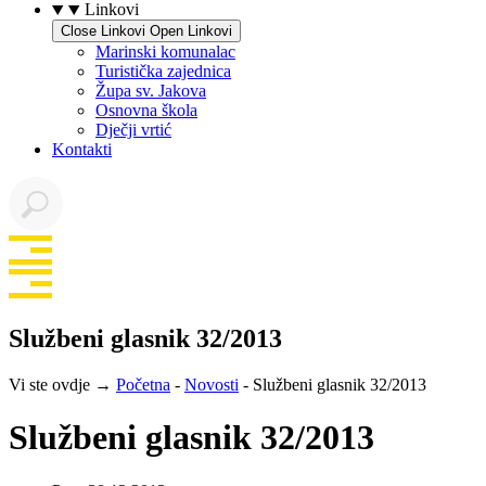
Linkovi
Close Linkovi
Open Linkovi
Marinski komunalac
Turistička zajednica
Župa sv. Jakova
Osnovna škola
Dječji vrtić
Kontakti
Službeni glasnik 32/2013
Vi ste ovdje →
Početna
-
Novosti
-
Službeni glasnik 32/2013
Službeni glasnik 32/2013