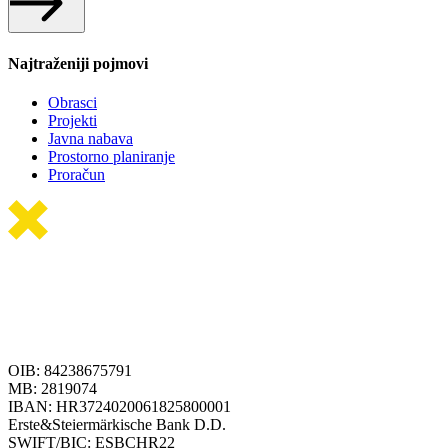
Najtraženiji pojmovi
Obrasci
Projekti
Javna nabava
Prostorno planiranje
Proračun
OIB: 84238675791
MB: 2819074
IBAN: HR3724020061825800001
Erste&Steiermärkische Bank D.D.
SWIFT/BIC: ESBCHR22