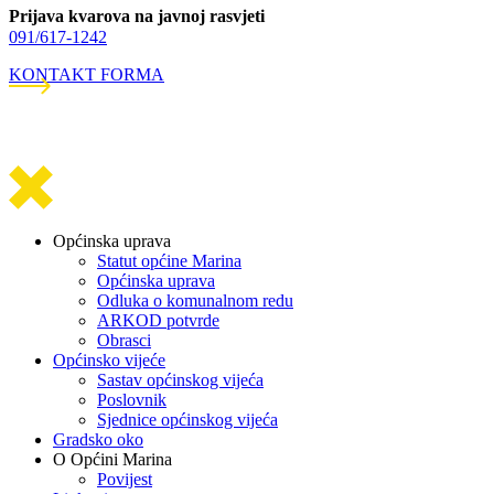
Prijava kvarova na javnoj rasvjeti
091/617-1242
KONTAKT FORMA
Općinska uprava
Statut općine Marina
Općinska uprava
Odluka o komunalnom redu
ARKOD potvrde
Obrasci
Općinsko vijeće
Sastav općinskog vijeća
Poslovnik
Sjednice općinskog vijeća
Gradsko oko
O Općini Marina
Povijest