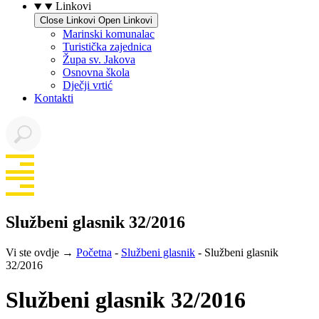
Linkovi
Close Linkovi
Open Linkovi
Marinski komunalac
Turistička zajednica
Župa sv. Jakova
Osnovna škola
Dječji vrtić
Kontakti
Službeni glasnik 32/2016
Vi ste ovdje →
Početna
-
Službeni glasnik
-
Službeni glasnik
32/2016
Službeni glasnik 32/2016