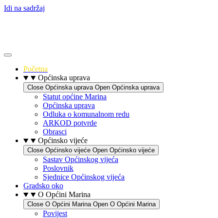
Idi na sadržaj
Početna
Općinska uprava
Close Općinska uprava
Open Općinska uprava
Statut općine Marina
Općinska uprava
Odluka o komunalnom redu
ARKOD potvrde
Obrasci
Općinsko vijeće
Close Općinsko vijeće
Open Općinsko vijeće
Sastav Općinskog vijeća
Poslovnik
Sjednice Općinskog vijeća
Gradsko oko
O Općini Marina
Close O Općini Marina
Open O Općini Marina
Povijest