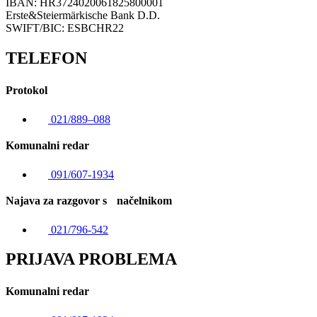
IBAN: HR3724020061825800001
Erste&Steiermärkische Bank D.D.
SWIFT/BIC: ESBCHR22
TELEFON
Protokol
021/889–088
Komunalni redar
091/607-1934
Najava za razgovor s načelnikom
021/796-542
PRIJAVA PROBLEMA
Komunalni redar