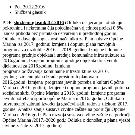
Pet, 30.12.2016
Službeni glasnik
PDF:
sluzbeni-glasnik-32-2016
(Odluka o stjecanju i otuđenju
pokretnina i nekretnina čija pojedinačna vrijednost prelazi 0,5%
iznosa prihoda bez primitaka ostvarenih u prethodnoj godini;
Odluka o davanju suglasnosti načelniku za Plan nabave Općine
Marina za 2017. godinu; Izmjena i dopunu plana razvojnih
programa za razdoblje 2016. – 2018. godine; Izmjene i dopune
programa gradnje objekata i uređaja komunalne infrastrukture za
2016.godinu; Izmjenu programa gradnje objekata društvenih
djelatnosti za 2016.godinu; Izmjenu
programa održavanja komunalne infrastrukture za 2016.
godinu; Izmjenu plana izrade prostornih planova u
2016.godini; Izmjena programa javnih potreba u kulturi Općine
Marina u 2016. godini; Izmjene i dopune programa javnih potreba
socijalne skrbi Općine Marina u 2016. godini; Izmjene programa
javnih potreba u športu općine Marina u 2016. godini; Odluka o
privremenoj zabrani izvođenja građevinskih radova tijekom 2017.
godine; Analiza
stanja sustava civilne zaštite na području Općine
Marina u 2016.god.; Plan razvoja sustava civilne zaštite na području
Općine Marina /2017.-2020.god.; Odluka o donošenju plana vježbi
civilne zaštite za 2017. godinu)