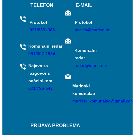
TELEFON
E-MAIL
Protokol
Protokol
021/889–088
tajnica@marina.hr
Komunalni redar
Komunalni
091/607-1934
redar
redar@marina.hr
Najava za
razgovor s
načelnikom
Marinski
021/796-542
komunalac
marinski.komunalac@gmail.com
PRIJAVA PROBLEMA