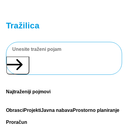
Tražilica
Najtraženiji pojmovi
Obrasci
Projekti
Javna nabava
Prostorno planiranje
Proračun