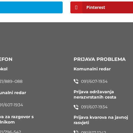
Pinterest
EFON
PRIJAVA PROBLEMA
okol
Komunalni redar
21/889–088
091/607-1934
Prijava održavanja
nalni redar
nerazvrstanih cesta
91/607-1934
091/607-1934
va za razgovor s
Prijava kvarova na javnoj
elnikom
rasvjeti
21/796-542
091/617-1242