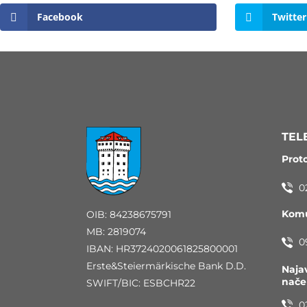
Facebook
Twitter
TEL
Prot
0
Komu
OIB: 84238675791
MB: 2819074
0
IBAN: HR3724020061825800001
Erste&Steiermärkische Bank D.D.
Naja
nač
SWIFT/BIC: ESBCHR22
0