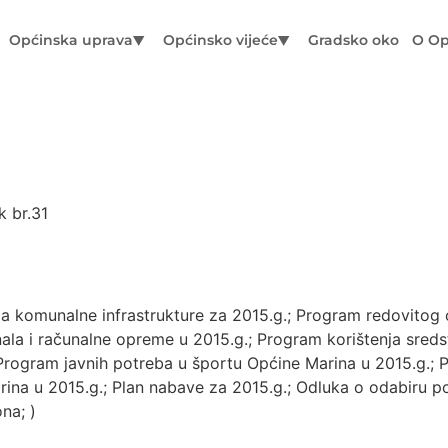
Općinska uprava
Općinsko vijeće
Gradsko oko
O Op
k br.31
a komunalne infrastrukture za 2015.g.; Program redovitog 
ala i računalne opreme u 2015.g.; Program korištenja sred
 Program javnih potreba u športu Općine Marina u 2015.g.; 
na u 2015.g.; Plan nabave za 2015.g.; Odluka o odabiru po
na; )