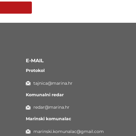
E-MAIL
Protokol
tajnica@marina.hr
Komunalni redar
redar@marina.hr
Marinski komunalac
marinski.komunalac@gmail.com