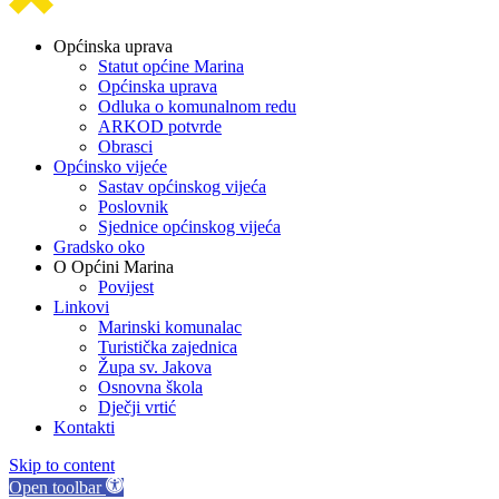
Općinska uprava
Statut općine Marina
Općinska uprava
Odluka o komunalnom redu
ARKOD potvrde
Obrasci
Općinsko vijeće
Sastav općinskog vijeća
Poslovnik
Sjednice općinskog vijeća
Gradsko oko
O Općini Marina
Povijest
Linkovi
Marinski komunalac
Turistička zajednica
Župa sv. Jakova
Osnovna škola
Dječji vrtić
Kontakti
Skip to content
Open toolbar