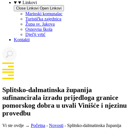
Linkovi
Close Linkovi
Open Linkovi
Marinski komunalac
Turistička zajednica
Župa sv. Jakova
Osnovna škola
Dječji vrtić
Kontakti
Splitsko-dalmatinska županija
sufinancirala izradu prijedloga granice
pomorskog dobra u uvali Vinišće i njezinu
provedbu
Vi ste ovdje →
Početna
-
Novosti
-
Splitsko-dalmatinska županija