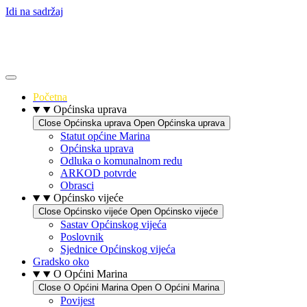
Idi na sadržaj
Početna
Općinska uprava
Close Općinska uprava
Open Općinska uprava
Statut općine Marina
Općinska uprava
Odluka o komunalnom redu
ARKOD potvrde
Obrasci
Općinsko vijeće
Close Općinsko vijeće
Open Općinsko vijeće
Sastav Općinskog vijeća
Poslovnik
Sjednice Općinskog vijeća
Gradsko oko
O Općini Marina
Close O Općini Marina
Open O Općini Marina
Povijest