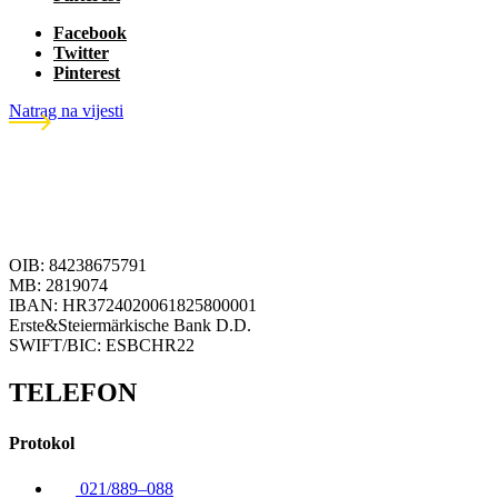
Facebook
Twitter
Pinterest
Natrag na vijesti
OIB: 84238675791
MB: 2819074
IBAN: HR3724020061825800001
Erste&Steiermärkische Bank D.D.
SWIFT/BIC: ESBCHR22
TELEFON
Protokol
021/889–088