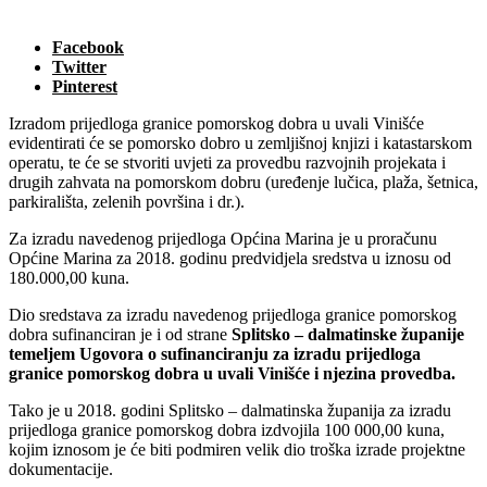
Facebook
Twitter
Pinterest
Izradom prijedloga granice pomorskog dobra u uvali Vinišće
evidentirati će se pomorsko dobro u zemljišnoj knjizi i katastarskom
operatu, te će se stvoriti uvjeti za provedbu razvojnih projekata i
drugih zahvata na pomorskom dobru (uređenje lučica, plaža, šetnica,
parkirališta, zelenih površina i dr.).
Za izradu navedenog prijedloga Općina Marina je u proračunu
Općine Marina za 2018. godinu predvidjela sredstva u iznosu od
180.000,00 kuna.
Dio sredstava za izradu navedenog prijedloga granice pomorskog
dobra sufinanciran je i od strane
Splitsko – dalmatinske županije
temeljem Ugovora o sufinanciranju za izradu prijedloga
granice pomorskog dobra u uvali Vinišće i njezina provedba.
Tako je u 2018. godini Splitsko – dalmatinska županija za izradu
prijedloga granice pomorskog dobra izdvojila 100 000,00 kuna,
kojim iznosom je će biti podmiren velik dio troška izrade projektne
dokumentacije.