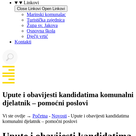
Linkovi
Close Linkovi
Open Linkovi
Marinski komunalac
Turistička zajednica
Župa sv. Jakova
Osnovna škola
Dječji vrtić
Kontakti
Upute i obavijesti kandidatima komunalni
djelatnik – pomoćni poslovi
Vi ste ovdje →
Početna
-
Novosti
-
Upute i obavijesti kandidatima
komunalni djelatnik – pomoćni poslovi