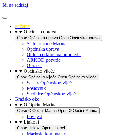
Idi na sadržaj
Početna
Općinska uprava
Close Općinska uprava
Open Općinska uprava
Statut općine Marina
Općinska uprava
Odluka o komunalnom redu
ARKOD potvrde
Obrasci
Općinsko vijeće
Close Općinsko vijeće
Open Općinsko vijeće
Sastav Općinskog vijeća
Poslovnik
Sjednice Općinskog vijeća
Gradsko oko
O Općini Marina
Close O Općini Marina
Open O Općini Marina
Povijest
Linkovi
Close Linkovi
Open Linkovi
Marinski komunalac