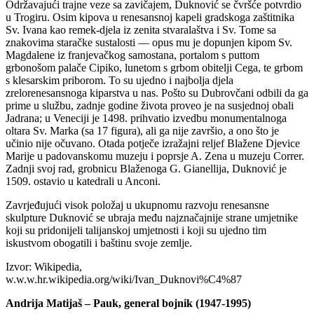
Održavajući trajne veze sa zavičajem, Duknović se čvršće potvrdio
u Trogiru. Osim kipova u renesansnoj kapeli gradskoga zaštitnika
Sv. Ivana kao remek-djela iz zenita stvaralaštva i Sv. Tome sa
znakovima staračke sustalosti — opus mu je dopunjen kipom Sv.
Magdalene iz franjevačkog samostana, portalom s puttom
grbonošom palače Cipiko, lunetom s grbom obitelji Cega, te grbom
s klesarskim priborom. To su ujedno i najbolja djela
zrelorenesansnoga kiparstva u nas. Pošto su Dubrovčani odbili da ga
prime u službu, zadnje godine života proveo je na susjednoj obali
Jadrana; u Veneciji je 1498. prihvatio izvedbu monumentalnoga
oltara Sv. Marka (sa 17 figura), ali ga nije završio, a ono što je
učinio nije očuvano. Otada potječe izražajni reljef Blažene Djevice
Marije u padovanskomu muzeju i poprsje A. Zena u muzeju Correr.
Zadnji svoj rad, grobnicu Blaženoga G. Gianellija, Duknović je
1509. ostavio u katedrali u Anconi.
Zavrjeđujući visok položaj u ukupnomu razvoju renesansne
skulpture Duknović se ubraja među najznačajnije strane umjetnike
koji su pridonijeli talijanskoj umjetnosti i koji su ujedno tim
iskustvom obogatili i baštinu svoje zemlje.
Izvor: Wikipedia,
w.w.w.hr.wikipedia.org/wiki/Ivan_Duknovi%C4%87
Andrija Matijaš – Pauk, general bojnik (1947-1995)