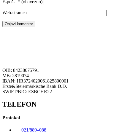
E-pošta
* (obavezno)
Web-stranica
OIB: 84238675791
MB: 2819074
IBAN: HR3724020061825800001
Erste&Steiermärkische Bank D.D.
SWIFT/BIC: ESBCHR22
TELEFON
Protokol
021/889–088