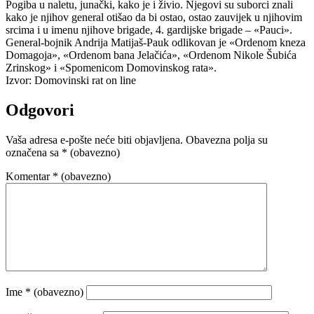
Pogiba u naletu, junački, kako je i živio. Njegovi su suborci znali
kako je njihov general otišao da bi ostao, ostao zauvijek u njihovim
srcima i u imenu njihove brigade, 4. gardijske brigade – «Pauci».
General-bojnik Andrija Matijaš-Pauk odlikovan je «Ordenom kneza
Domagoja», «Ordenom bana Jelačića», «Ordenom Nikole Šubića
Zrinskog» i «Spomenicom Domovinskog rata».
Izvor: Domovinski rat on line
Odgovori
Vaša adresa e-pošte neće biti objavljena.
Obavezna polja su
označena sa
* (obavezno)
Komentar
* (obavezno)
Ime
* (obavezno)