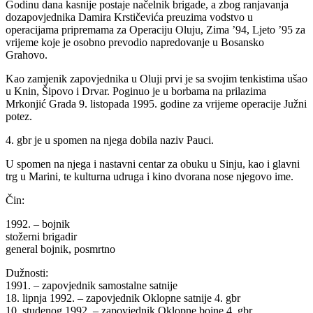
Godinu dana kasnije postaje načelnik brigade, a zbog ranjavanja
dozapovjednika Damira Krstičevića preuzima vodstvo u
operacijama pripremama za Operaciju Oluju, Zima ’94, Ljeto ’95 za
vrijeme koje je osobno prevodio napredovanje u Bosansko
Grahovo.
Kao zamjenik zapovjednika u Oluji prvi je sa svojim tenkistima ušao
u Knin, Šipovo i Drvar. Poginuo je u borbama na prilazima
Mrkonjić Grada 9. listopada 1995. godine za vrijeme operacije Južni
potez.
4. gbr je u spomen na njega dobila naziv Pauci.
U spomen na njega i nastavni centar za obuku u Sinju, kao i glavni
trg u Marini, te kulturna udruga i kino dvorana nose njegovo ime.
Čin:
1992. – bojnik
stožerni brigadir
general bojnik, posmrtno
Dužnosti:
1991. – zapovjednik samostalne satnije
18. lipnja 1992. – zapovjednik Oklopne satnije 4. gbr
10. studenog 1992. – zapovjednik Oklopne bojne 4. gbr