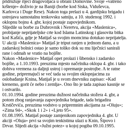
pridružuje rijeci dragovoljaca u obrani Domovine. Svoje «vatreno
krštenje» doživio je na Baniji (borbe kod Siska, Viduševca,
Karlovca i Duge Rese). Nakon toga prelazi u 4. gardijsku brigadu i
ustrojava samostalnu tenkovsku satniju, a 10. studenog 1992. i
oklopnu bojnu 4. gbr, kojoj postaje zapovjednikom.
Slijedile su borbe za Dubrovnik i Neretvu, akcija «Maslenica»,
probijanje neprijateljske crte kod Islama Latinskog i glasovita bitka
kod Kašića, gdje je Matijaš sa svojim momcima dotukao neprijatelja.
U akciji «Maslenica» Matijaš je triput ranjen u jednom danu, a u
zadarskoj bolnici ostao je samo toliko dok su mu liječnici sanirali
rane i odmah se vratio na bojište.
Nakon «Maslenice» Matijaš opet prolazi i šibensko i zadarsko
bojište, a 1.10.1993. preuzima mjesto načelnika oklopa 4. gbr. i tako
dobiva vremena za daljnji ustroj i opremanje postrojbe. A te ratne
godine, pripremajući se već tada sa svojim oklopnjacima za
oslobađanje Knina, Matijaš je u svom dnevniku zapisao: «Kad
krenemo, gorit će nebo i zemlja». Ono što je tada zapisao kasnije se
i ostvarilo.
01.10.1994. godine preuzima dužnost načelnika stožera 4. gbr, a
potom zbog ranjavanja zapovjednika brigade, tada brigadira
Krstičevića, preuzima vodstvo u pripremnim akcijama za «Oluju»;
«Zima 94», «Skok 1 i 2» i «Ljeto 95».
01.08.1995. Matijaš postaje zamjenikom zapovjednika 4. gbr. U
akciji «Oluja» prvi sa svojim tenkistima ulazi u Knin, Šipovo i
Drvar. Slijedi akcija «Južni potez» u kojoj pogiba 09.10.1995.