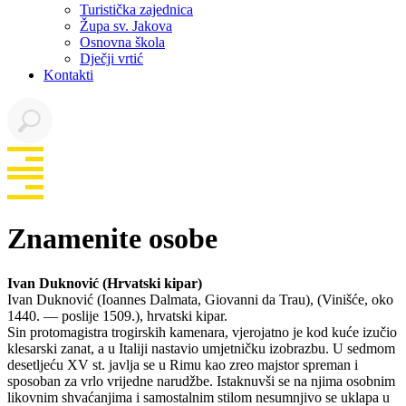
Turistička zajednica
Župa sv. Jakova
Osnovna škola
Dječji vrtić
Kontakti
Znamenite osobe
Ivan Duknović (Hrvatski kipar)
Ivan Duknović (Ioannes Dalmata, Giovanni da Trau), (Vinišće, oko
1440. — poslije 1509.), hrvatski kipar.
Sin protomagistra trogirskih kamenara, vjerojatno je kod kuće izučio
klesarski zanat, a u Italiji nastavio umjetničku izobrazbu. U sedmom
desetljeću XV st. javlja se u Rimu kao zreo majstor spreman i
sposoban za vrlo vrijedne narudžbe. Istaknuvši se na njima osobnim
likovnim shvaćanjima i samostalnim stilom nesumnjivo se uklapa u