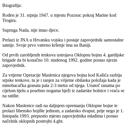
Biografija:
Rođen je 31. srpnja 1947. u mjestu Pozorac pokraj Marine kod
Trogira.
Supruga Nada, nije imao djece.
Prelazi iz JNA u Hrvatsku vojsku i postaje zapovjednik samostalne
satnije. Svoje prvo vatreno kršenje ima na Baniji.
Od prvih zarobljenih tenkova ustrojava Oklopnu bojnu 4. gardijske
brigade da bi konačno 10. studenog 1992. godine postao njezin
zapovjednik.
Za vrijeme Operacije Maslenica njegova bojna kod Kašića razbija
srpske tenkove, tu je i ranjen za vrijeme obilaska položaja kada je
minobacačka granata pala 2-3 metra od njega. Unatoč ranama po
cijelom tijelu a posebno nogama bježi iz zadarske bolnice i vraća se
na ratište.
Nakon Maslenice radi na daljnjem opremanju Oklopne bojne te
prolazi šibensko bojište jednom, a zadarsko dvaput, prije nego je 1.
listopada 1993. prepustio mjesto zapovjednika mlađima i postao
načelnik oklopnih postrojbi 4.gbr.