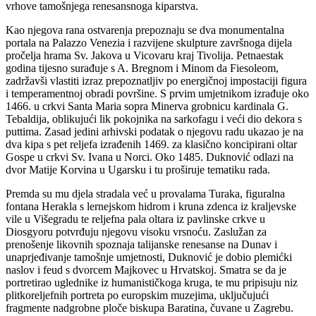
vrhove tamošnjega renesansnoga kiparstva.
Kao njegova rana ostvarenja prepoznaju se dva monumentalna
portala na Palazzo Venezia i razvijene skulpture završnoga dijela
pročelja hrama Sv. Jakova u Vicovaru kraj Tivolija. Petnaestak
godina tijesno surađuje s A. Bregnom i Minom da Fiesoleom,
zadržavši vlastiti izraz prepoznatljiv po energičnoj impostaciji figura
i temperamentnoj obradi površine. S prvim umjetnikom izrađuje oko
1466. u crkvi Santa Maria sopra Minerva grobnicu kardinala G.
Tebaldija, oblikujući lik pokojnika na sarkofagu i veći dio dekora s
puttima. Zasad jedini arhivski podatak o njegovu radu ukazao je na
dva kipa s pet reljefa izrađenih 1469. za klasično koncipirani oltar
Gospe u crkvi Sv. Ivana u Norci. Oko 1485. Duknović odlazi na
dvor Matije Korvina u Ugarsku i tu proširuje tematiku rada.
Premda su mu djela stradala već u provalama Turaka, figuralna
fontana Herakla s lernejskom hidrom i kruna zdenca iz kraljevske
vile u Višegradu te reljefna pala oltara iz pavlinske crkve u
Diosgyoru potvrđuju njegovu visoku vrsnoću. Zaslužan za
prenošenje likovnih spoznaja talijanske renesanse na Dunav i
unaprjeđivanje tamošnje umjetnosti, Duknović je dobio plemićki
naslov i feud s dvorcem Majkovec u Hrvatskoj. Smatra se da je
portretirao uglednike iz humanističkoga kruga, te mu pripisuju niz
plitkoreljefnih portreta po europskim muzejima, uključujući
fragmente nadgrobne ploče biskupa Baratina, čuvane u Zagrebu.