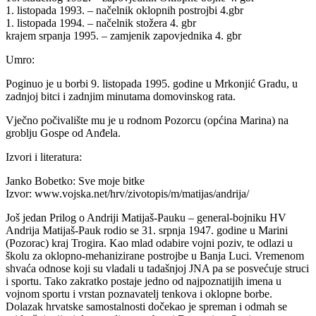
1. listopada 1993. – načelnik oklopnih postrojbi 4.gbr
1. listopada 1994. – načelnik stožera 4. gbr
krajem srpanja 1995. – zamjenik zapovjednika 4. gbr
Umro:
Poginuo je u borbi 9. listopada 1995. godine u Mrkonjić Gradu, u
zadnjoj bitci i zadnjim minutama domovinskog rata.
Vječno počivalište mu je u rodnom Pozorcu (općina Marina) na
groblju Gospe od Anđela.
Izvori i literatura:
Janko Bobetko: Sve moje bitke
Izvor: www.vojska.net/hrv/zivotopis/m/matijas/andrija/
Još jedan Prilog o Andriji Matijaš-Pauku – general-bojniku HV
Andrija Matijaš-Pauk rodio se 31. srpnja 1947. godine u Marini
(Pozorac) kraj Trogira. Kao mlad odabire vojni poziv, te odlazi u
školu za oklopno-mehanizirane postrojbe u Banja Luci. Vremenom
shvaća odnose koji su vladali u tadašnjoj JNA pa se posvećuje struci
i sportu. Tako zakratko postaje jedno od najpoznatijih imena u
vojnom sportu i vrstan poznavatelj tenkova i oklopne borbe.
Dolazak hrvatske samostalnosti dočekao je spreman i odmah se