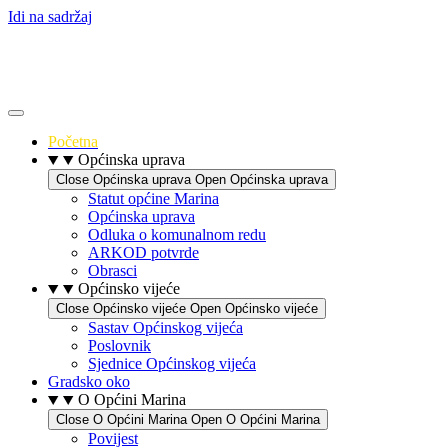
Idi na sadržaj
Početna
Općinska uprava
Close Općinska uprava
Open Općinska uprava
Statut općine Marina
Općinska uprava
Odluka o komunalnom redu
ARKOD potvrde
Obrasci
Općinsko vijeće
Close Općinsko vijeće
Open Općinsko vijeće
Sastav Općinskog vijeća
Poslovnik
Sjednice Općinskog vijeća
Gradsko oko
O Općini Marina
Close O Općini Marina
Open O Općini Marina
Povijest