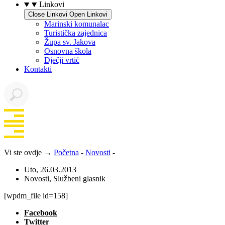
Linkovi
Close Linkovi
Open Linkovi
Marinski komunalac
Turistička zajednica
Župa sv. Jakova
Osnovna škola
Dječji vrtić
Kontakti
Vi ste ovdje →
Početna
-
Novosti
-
Uto, 26.03.2013
Novosti
,
Službeni glasnik
[wpdm_file id=158]
Facebook
Twitter