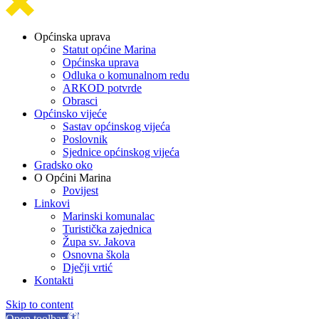
Općinska uprava
Statut općine Marina
Općinska uprava
Odluka o komunalnom redu
ARKOD potvrde
Obrasci
Općinsko vijeće
Sastav općinskog vijeća
Poslovnik
Sjednice općinskog vijeća
Gradsko oko
O Općini Marina
Povijest
Linkovi
Marinski komunalac
Turistička zajednica
Župa sv. Jakova
Osnovna škola
Dječji vrtić
Kontakti
Skip to content
Open toolbar