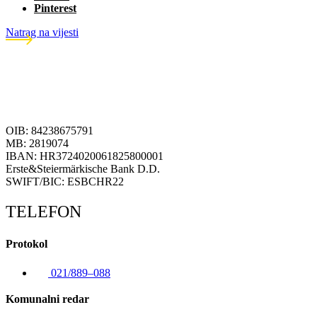
Pinterest
Natrag na vijesti
OIB: 84238675791
MB: 2819074
IBAN: HR3724020061825800001
Erste&Steiermärkische Bank D.D.
SWIFT/BIC: ESBCHR22
TELEFON
Protokol
021/889–088
Komunalni redar