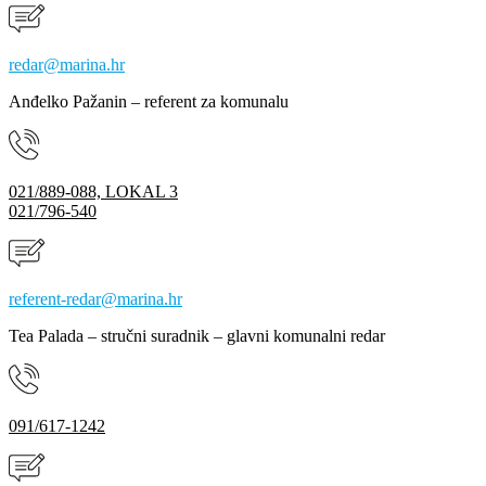
redar@marina.hr
Anđelko Pažanin – referent za komunalu
021/889-088, LOKAL 3
021/796-540
referent-redar@marina.hr
Tea Palada – stručni suradnik – glavni komunalni redar
091/617-1242