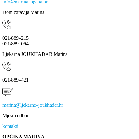
info@marina–agana.hr
Dom zdravlja Marina
021/889–215
021/889–094
Ljekarna JOUKHADAR Marina
021/889–421
marina@ljekarne–joukhadar.hr
Mjesni odbori
kontakti
OPĆINA MARINA