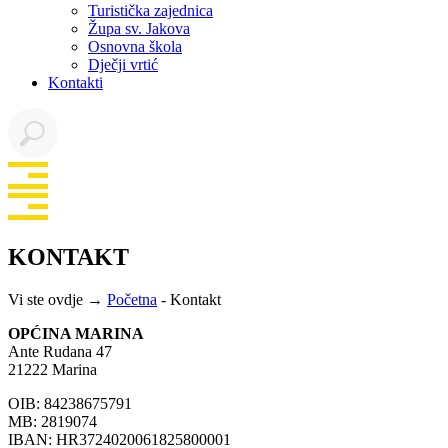
Turistička zajednica
Župa sv. Jakova
Osnovna škola
Dječji vrtić
Kontakti
KONTAKT
Vi ste ovdje →
Početna
-
Kontakt
OPĆINA MARINA
Ante Rudana 47
21222 Marina
OIB: 84238675791
MB: 2819074
IBAN: HR3724020061825800001