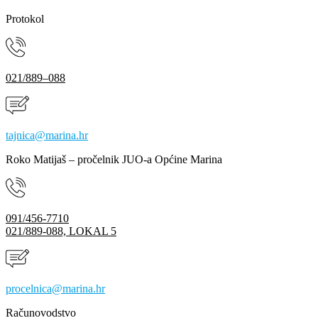
Protokol
021/889–088
tajnica@marina.hr
Roko Matijaš – pročelnik JUO-a Općine Marina
091/456-7710
021/889-088, LOKAL 5
procelnica@marina.hr
Računovodstvo