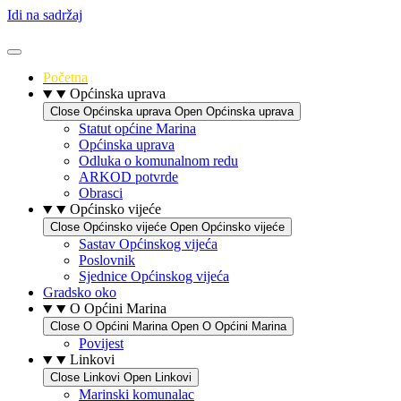
Idi na sadržaj
Početna
Općinska uprava
Close Općinska uprava
Open Općinska uprava
Statut općine Marina
Općinska uprava
Odluka o komunalnom redu
ARKOD potvrde
Obrasci
Općinsko vijeće
Close Općinsko vijeće
Open Općinsko vijeće
Sastav Općinskog vijeća
Poslovnik
Sjednice Općinskog vijeća
Gradsko oko
O Općini Marina
Close O Općini Marina
Open O Općini Marina
Povijest
Linkovi
Close Linkovi
Open Linkovi
Marinski komunalac