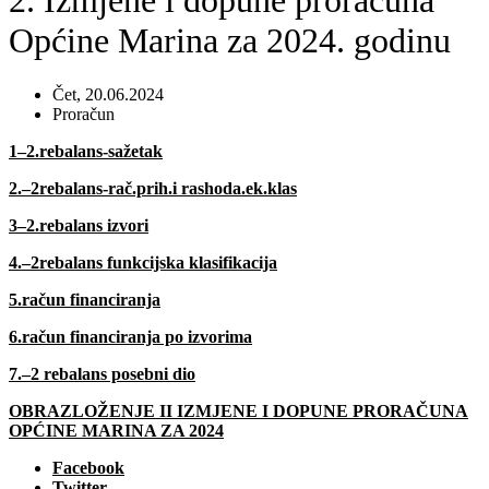
2. Izmjene i dopune proračuna
Općine Marina za 2024. godinu
Čet, 20.06.2024
Proračun
1–2.rebalans-sažetak
2.–2rebalans-rač.prih.i rashoda.ek.klas
3–2.rebalans izvori
4.–2rebalans funkcijska klasifikacija
5.račun financiranja
6.račun financiranja po izvorima
7.–2 rebalans posebni dio
OBRAZLOŽENJE II IZMJENE I DOPUNE PRORAČUNA
OPĆINE MARINA ZA 2024
Facebook
Twitter