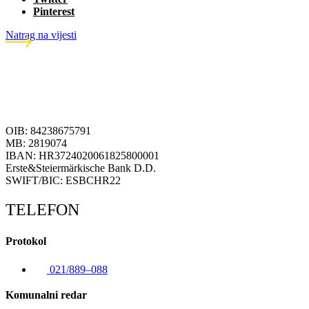
Pinterest
Natrag na vijesti
OIB: 84238675791
MB: 2819074
IBAN: HR3724020061825800001
Erste&Steiermärkische Bank D.D.
SWIFT/BIC: ESBCHR22
TELEFON
Protokol
021/889–088
Komunalni redar