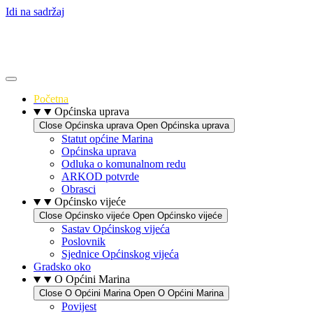
Idi na sadržaj
Početna
Općinska uprava
Close Općinska uprava
Open Općinska uprava
Statut općine Marina
Općinska uprava
Odluka o komunalnom redu
ARKOD potvrde
Obrasci
Općinsko vijeće
Close Općinsko vijeće
Open Općinsko vijeće
Sastav Općinskog vijeća
Poslovnik
Sjednice Općinskog vijeća
Gradsko oko
O Općini Marina
Close O Općini Marina
Open O Općini Marina
Povijest