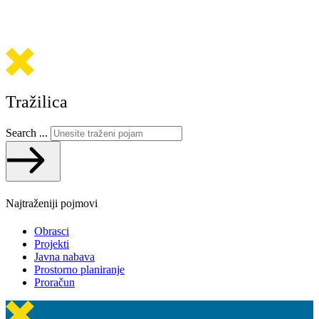
Tražilica
Search ...
Najtraženiji pojmovi
Obrasci
Projekti
Javna nabava
Prostorno planiranje
Proračun