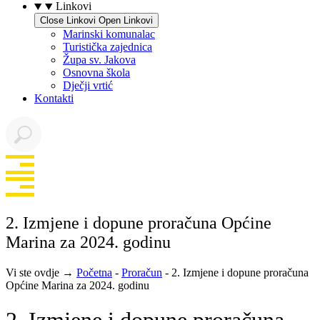
Linkovi
Close Linkovi
Open Linkovi
Marinski komunalac
Turistička zajednica
Župa sv. Jakova
Osnovna škola
Dječji vrtić
Kontakti
2. Izmjene i dopune proračuna Općine
Marina za 2024. godinu
Vi ste ovdje →
Početna
-
Proračun
-
2. Izmjene i dopune proračuna
Općine Marina za 2024. godinu