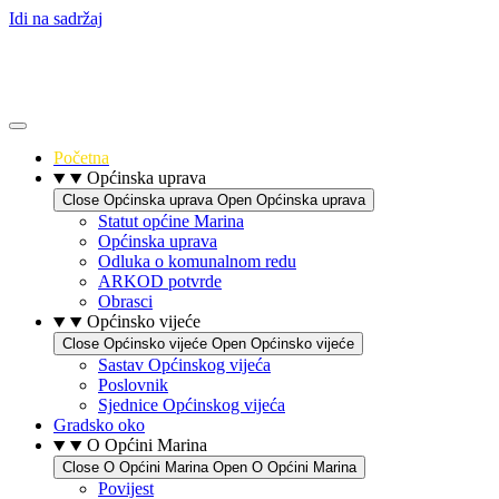
Idi na sadržaj
Početna
Općinska uprava
Close Općinska uprava
Open Općinska uprava
Statut općine Marina
Općinska uprava
Odluka o komunalnom redu
ARKOD potvrde
Obrasci
Općinsko vijeće
Close Općinsko vijeće
Open Općinsko vijeće
Sastav Općinskog vijeća
Poslovnik
Sjednice Općinskog vijeća
Gradsko oko
O Općini Marina
Close O Općini Marina
Open O Općini Marina
Povijest