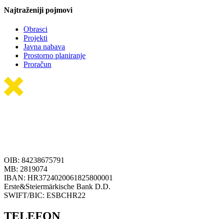
Najtraženiji pojmovi
Obrasci
Projekti
Javna nabava
Prostorno planiranje
Proračun
OIB: 84238675791
MB: 2819074
IBAN: HR3724020061825800001
Erste&Steiermärkische Bank D.D.
SWIFT/BIC: ESBCHR22
TELEFON