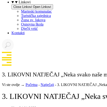
Linkovi
Close Linkovi
Open Linkovi
Marinski komunalac
Turistička zajednica
Župa sv. Jakova
Osnovna škola
Dječji vrtić
Kontakti
3. LIKOVNI NATJEČAJ „Neka svako naše misto
Vi ste ovdje →
Početna
-
Natječaji
-
3. LIKOVNI NATJEČAJ „Neka svako
3. LIKOVNI NATJEČAJ „Neka svako 