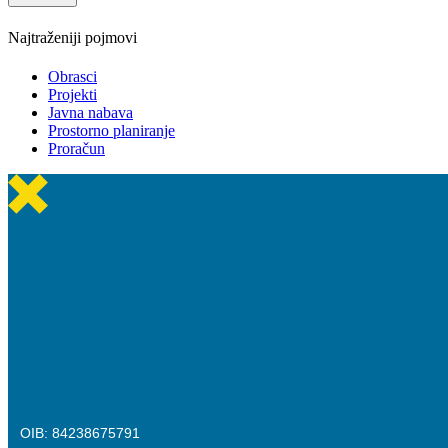
Najtraženiji pojmovi
Obrasci
Projekti
Javna nabava
Prostorno planiranje
Proračun
OIB: 84238675791