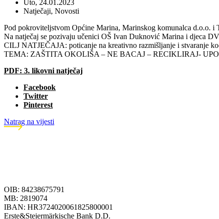
Uto, 24.01.2023
Natječaji
,
Novosti
Pod pokroviteljstvom Općine Marina, Marinskog komunalca d.o.o. i Tur
Na natječaj se pozivaju učenici OŠ Ivan Duknović Marina i djeca D
CILJ NATJEČAJA: poticanje na kreativno razmišljanje i stvaranje ko
TEMA: ZAŠTITA OKOLIŠA – NE BACAJ – RECIKLIRAJ- UPO
PDF: 3. likovni natječaj
Facebook
Twitter
Pinterest
Natrag na vijesti
OIB: 84238675791
MB: 2819074
IBAN: HR3724020061825800001
Erste&Steiermärkische Bank D.D.