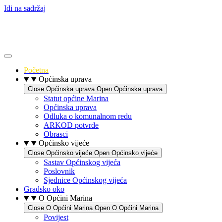
Idi na sadržaj
Početna
Općinska uprava
Close Općinska uprava
Open Općinska uprava
Statut općine Marina
Općinska uprava
Odluka o komunalnom redu
ARKOD potvrde
Obrasci
Općinsko vijeće
Close Općinsko vijeće
Open Općinsko vijeće
Sastav Općinskog vijeća
Poslovnik
Sjednice Općinskog vijeća
Gradsko oko
O Općini Marina
Close O Općini Marina
Open O Općini Marina
Povijest