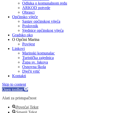
Odluka o komunalnom redu
ARKOD potvrde
Obrasci
Općinsko vijeće
Sastav općinskog vijeća
Poslovnik
Sjednice općinskog vijeća
Gradsko oko
O Općini Marina
Povijest
Linkovi
Marinski komunalac
Turistička zajednica
Župa sv. Jakova
Osnovna škola
Dječji vrtić
Kontakti
Skip to content
Open toolbar
Alati za pristupačnost
Povećaj Tekst
Smanji Tekst