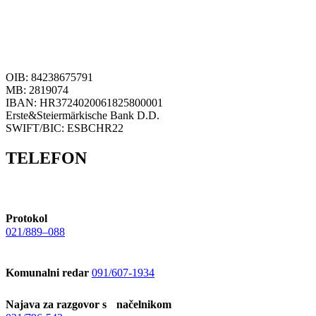
OIB: 84238675791
MB: 2819074
IBAN: HR3724020061825800001
Erste&Steiermärkische Bank D.D.
SWIFT/BIC: ESBCHR22
TELEFON
Protokol
021/889–088
Komunalni redar
091/607-1934
Najava za razgovor s načelnikom