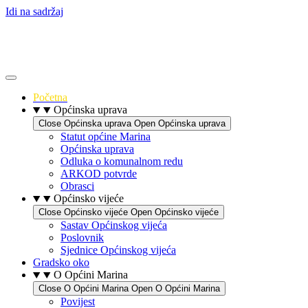
Idi na sadržaj
Početna
Općinska uprava
Close Općinska uprava
Open Općinska uprava
Statut općine Marina
Općinska uprava
Odluka o komunalnom redu
ARKOD potvrde
Obrasci
Općinsko vijeće
Close Općinsko vijeće
Open Općinsko vijeće
Sastav Općinskog vijeća
Poslovnik
Sjednice Općinskog vijeća
Gradsko oko
O Općini Marina
Close O Općini Marina
Open O Općini Marina
Povijest