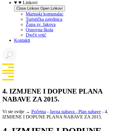
Linkovi
Close Linkovi
Open Linkovi
Marinski komunalac
Turistička zajednica
Župa sv. Jakova
Osnovna škola
Dječji vrtić
Kontakti
4. IZMJENE I DOPUNE PLANA
NABAVE ZA 2015.
Vi ste ovdje →
Početna
-
Javna nabava - Plan nabave
-
4.
IZMJENE I DOPUNE PLANA NABAVE ZA 2015.