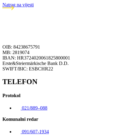
Natrag na vijesti
OIB: 84238675791
MB: 2819074
IBAN: HR3724020061825800001
Erste&Steiermärkische Bank D.D.
SWIFT/BIC: ESBCHR22
TELEFON
Protokol
021/889–088
Komunalni redar
091/607-1934