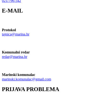
021/796-542
E-MAIL
Protokol
tajnica@marina.hr
Komunalni redar
redar@marina.hr
Marinski komunalac
marinski.komunalac@gmail.com
PRIJAVA PROBLEMA