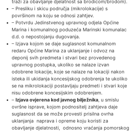
traži za obavljanje djelatnost sa brodicom/brodom).
– Presliku i skicu područja (mikrolokacije) s
površinom na koju se odnosi zahtjev.
– Potvrdu Jedinstvenog upravnog odjela Općine
Marina i komunalnog poduzeća Marinski komunalac
d.d. o nepostojanju dugovanja.
– Izjava kojom se daje suglasnost komunalnom
redaru Općine Marina za uklanjanje i odvoz na
deponij svih predmeta i stvari bez provedenog
upravnog postupka, ukoliko se nalaze izvan
odobrene lokacije, koje se nalaze na lokaciji nakon
isteka ili ukidanja koncesijskog odobrenja te ukoliko
se na mikrolokaciji postavljaju predmeti i stvari koje
nisu odobrene koncesijskim odobrenjem.
–
Izjava ovjerena kod javnog bilježnika
, u smislu
ovršne isprave, kojom podnositelj zahtjeva daje
suglasnost da se može provesti prisilna ovrha
uklanjanja naprava i opreme koju koristi za
obavljanje djelatnosti, odnosno vraćanja pomorskog