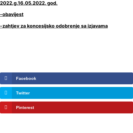
2022.g.16.05.2022. god.
-obavijest
-zahtjev za koncesijsko odobrenje sa izjavama
Facebook
Twitter
Pinterest