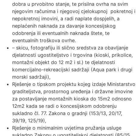
dobra u prvobitno stanje, te prisilna ovrha na svim
njegovim računima i njegovoj cjelokupnoj pokretnoj i
nepokretnoj imovini, a radi naplate dospjelih, a
neplaćenih naknada za davanje koncesijskog
odobrenja ili eventualnih naknada štete, te
eventualnih troškova ovrhe.
– skicu, fotografiju ili slično sredstva za obavljanje
djelatnosti ugostiteljstvo i trgovina (kioski, prikolice,
montažni objekt do 12 m2 i sl.) te djelatnosti
komercijalno-rekreacijski sadržaji (Aqua park i drugi
morski sadržaji),
Rješenje o tipskom projektu kojeg izdaje Ministarstvo
graditeljstva, prostornog uređenja i državne imovine
za postavljanje montažnih kioska do 15m2 odnosno
12m2 kada se radi o koncesijskom odobrenju
sukladno čl. 77. Zakona o gradnji (153/13, 20/17,
39/19, 125/19),
Rješenje o minimalnim uvjetima pružanja usluge
sukladno Zakonu o ugostiteljskoj djelatnosti (85/15,