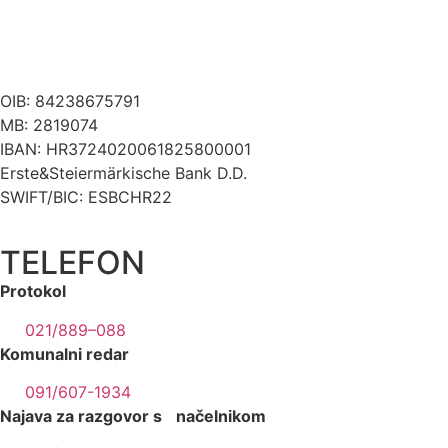
OIB: 84238675791
MB: 2819074
IBAN: HR3724020061825800001
Erste&Steiermärkische Bank D.D.
SWIFT/BIC: ESBCHR22
TELEFON
Protokol
021/889–088
Komunalni redar
091/607-1934
Najava za razgovor s načelnikom