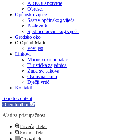
ARKOD potvrde
Obrasci
Općinsko vijeće
Sastav općinskog vijeća
Poslovnik
Sjednice općinskog vijeća
Gradsko oko
O Općini Marina
Povijest
Linkovi
Marinski komunalac
Turistička zajednica
Župa sv. Jakova
Osnovna škola
Dječji vrtić
Kontakti
Skip to content
Open toolbar
Alati za pristupačnost
Povećaj Tekst
Smanji Tekst
Crno-bijelo