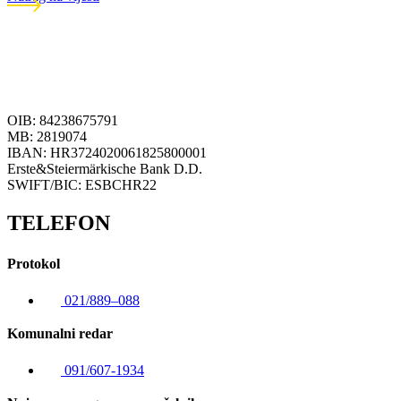
OIB: 84238675791
MB: 2819074
IBAN: HR3724020061825800001
Erste&Steiermärkische Bank D.D.
SWIFT/BIC: ESBCHR22
TELEFON
Protokol
021/889–088
Komunalni redar
091/607-1934