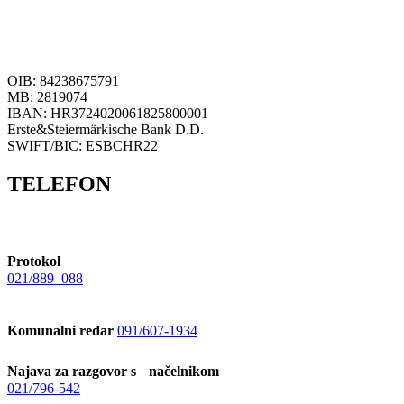
OIB: 84238675791
MB: 2819074
IBAN: HR3724020061825800001
Erste&Steiermärkische Bank D.D.
SWIFT/BIC: ESBCHR22
TELEFON
Protokol
021/889–088
Komunalni redar
091/607-1934
Najava za razgovor s načelnikom
021/796-542