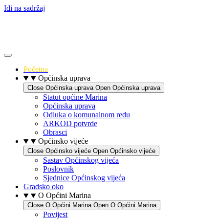
Idi na sadržaj
Početna
Općinska uprava
Close Općinska uprava
Open Općinska uprava
Statut općine Marina
Općinska uprava
Odluka o komunalnom redu
ARKOD potvrde
Obrasci
Općinsko vijeće
Close Općinsko vijeće
Open Općinsko vijeće
Sastav Općinskog vijeća
Poslovnik
Sjednice Općinskog vijeća
Gradsko oko
O Općini Marina
Close O Općini Marina
Open O Općini Marina
Povijest