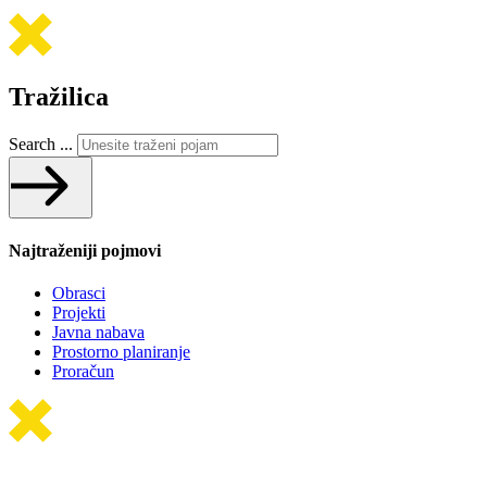
Tražilica
Search ...
Najtraženiji pojmovi
Obrasci
Projekti
Javna nabava
Prostorno planiranje
Proračun