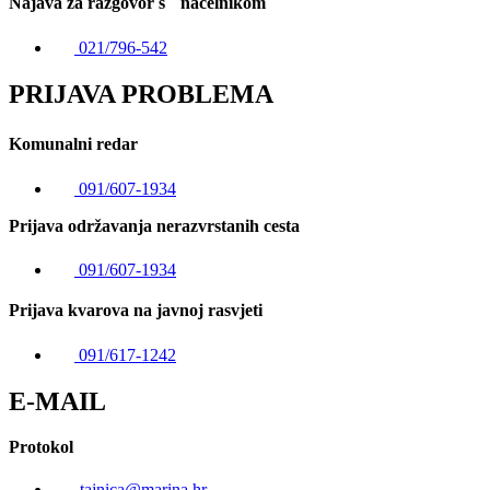
Najava za razgovor s načelnikom
021/796-542
PRIJAVA PROBLEMA
Komunalni redar
091/607-1934
Prijava održavanja nerazvrstanih cesta
091/607-1934
Prijava kvarova na javnoj rasvjeti
091/617-1242
E-MAIL
Protokol
tajnica@marina.hr