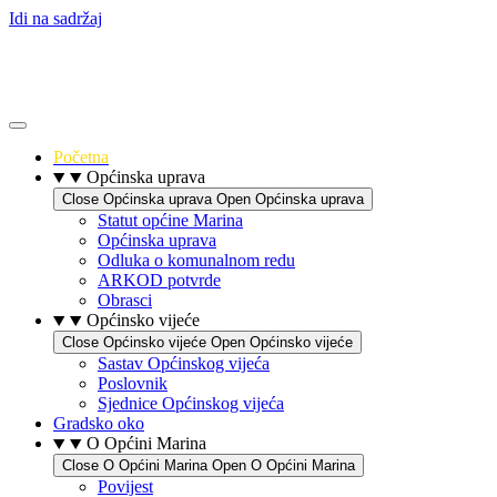
Idi na sadržaj
Početna
Općinska uprava
Close Općinska uprava
Open Općinska uprava
Statut općine Marina
Općinska uprava
Odluka o komunalnom redu
ARKOD potvrde
Obrasci
Općinsko vijeće
Close Općinsko vijeće
Open Općinsko vijeće
Sastav Općinskog vijeća
Poslovnik
Sjednice Općinskog vijeća
Gradsko oko
O Općini Marina
Close O Općini Marina
Open O Općini Marina
Povijest