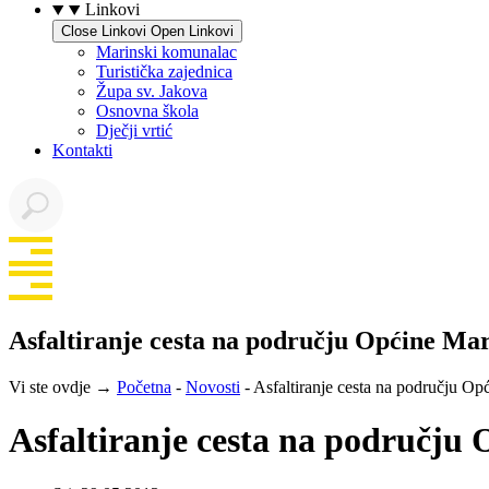
Linkovi
Close Linkovi
Open Linkovi
Marinski komunalac
Turistička zajednica
Župa sv. Jakova
Osnovna škola
Dječji vrtić
Kontakti
Asfaltiranje cesta na području Općine Ma
Vi ste ovdje →
Početna
-
Novosti
-
Asfaltiranje cesta na području Op
Asfaltiranje cesta na području