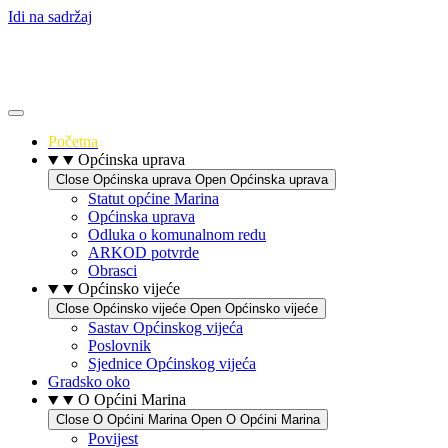
Idi na sadržaj
Početna
Općinska uprava
Close Općinska uprava
Open Općinska uprava
Statut općine Marina
Općinska uprava
Odluka o komunalnom redu
ARKOD potvrde
Obrasci
Općinsko vijeće
Close Općinsko vijeće
Open Općinsko vijeće
Sastav Općinskog vijeća
Poslovnik
Sjednice Općinskog vijeća
Gradsko oko
O Općini Marina
Close O Općini Marina
Open O Općini Marina
Povijest