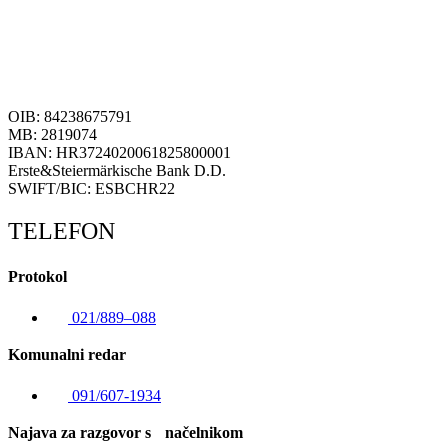
OIB: 84238675791
MB: 2819074
IBAN: HR3724020061825800001
Erste&Steiermärkische Bank D.D.
SWIFT/BIC: ESBCHR22
TELEFON
Protokol
021/889–088
Komunalni redar
091/607-1934
Najava za razgovor s načelnikom