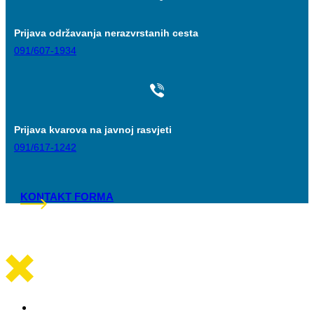
Prijava održavanja nerazvrstanih cesta
091/607-1934
Prijava kvarova na javnoj rasvjeti
091/617-1242
KONTAKT FORMA
Općinska uprava