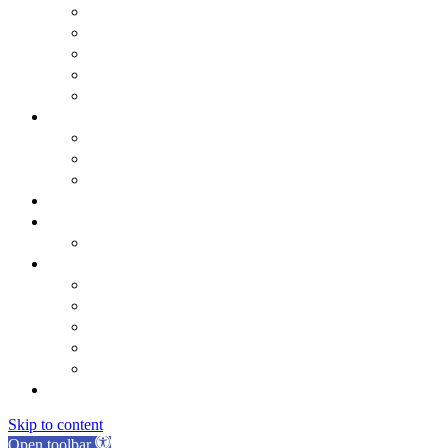
Statut općine Marina
Općinska uprava
Odluka o komunalnom redu
ARKOD potvrde
Obrasci
Općinsko vijeće
Sastav općinskog vijeća
Poslovnik
Sjednice općinskog vijeća
Gradsko oko
O Općini Marina
Povijest
Linkovi
Marinski komunalac
Turistička zajednica
Župa sv. Jakova
Osnovna škola
Dječji vrtić
Kontakti
Skip to content
Open toolbar