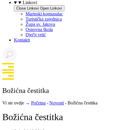
Linkovi
Close Linkovi
Open Linkovi
Marinski komunalac
Turistička zajednica
Župa sv. Jakova
Osnovna škola
Dječji vrtić
Kontakti
Božićna čestitka
Vi ste ovdje →
Početna
-
Novosti
-
Božićna čestitka
Božićna čestitka