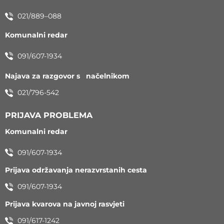
021/889–088
Komunalni redar
091/607-1934
Najava za razgovor s načelnikom
021/796-542
PRIJAVA PROBLEMA
Komunalni redar
091/607-1934
Prijava održavanja nerazvrstanih cesta
091/607-1934
Prijava kvarova na javnoj rasvjeti
091/617-1242