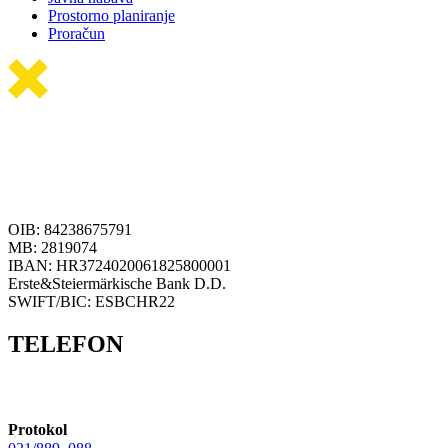
Prostorno planiranje
Proračun
OIB: 84238675791
MB: 2819074
IBAN: HR3724020061825800001
Erste&Steiermärkische Bank D.D.
SWIFT/BIC: ESBCHR22
TELEFON
Protokol