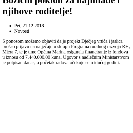
Božićni poklon za najmlađe i
njihove roditelje!
Pet, 21.12.2018
Novosti
S ponosom možemo objaviti da je projekt Dječjeg vrtića i jaslica
prošao prijavu na natječaju u sklopu Programa ruralnog razvoja RH,
Mjera 7, te je time Općina Marina osigurala financiranje iz fondova
u iznosu od 7.440.000,00 kuna. Ugovor s nadležnim Ministarstvom
je potpisan danas, a početak radova očekuje se u idućoj godini.