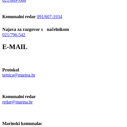
021/889–088
Komunalni redar
091/607-1934
Najava za razgovor s načelnikom
021/796-542
E-MAIL
Protokol
tajnica@marina.hr
Komunalni redar
redar@marina.hr
Marinski komunalac