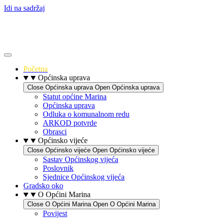
Idi na sadržaj
Početna
Općinska uprava
Close Općinska uprava
Open Općinska uprava
Statut općine Marina
Općinska uprava
Odluka o komunalnom redu
ARKOD potvrde
Obrasci
Općinsko vijeće
Close Općinsko vijeće
Open Općinsko vijeće
Sastav Općinskog vijeća
Poslovnik
Sjednice Općinskog vijeća
Gradsko oko
O Općini Marina
Close O Općini Marina
Open O Općini Marina
Povijest