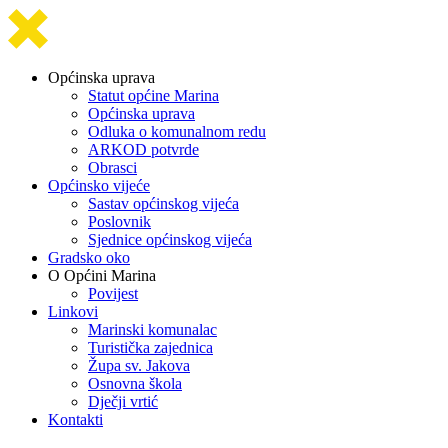
Općinska uprava
Statut općine Marina
Općinska uprava
Odluka o komunalnom redu
ARKOD potvrde
Obrasci
Općinsko vijeće
Sastav općinskog vijeća
Poslovnik
Sjednice općinskog vijeća
Gradsko oko
O Općini Marina
Povijest
Linkovi
Marinski komunalac
Turistička zajednica
Župa sv. Jakova
Osnovna škola
Dječji vrtić
Kontakti