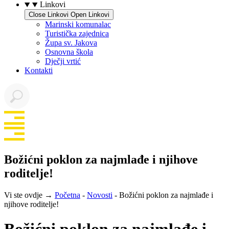
Linkovi
Close Linkovi
Open Linkovi
Marinski komunalac
Turistička zajednica
Župa sv. Jakova
Osnovna škola
Dječji vrtić
Kontakti
Božićni poklon za najmlađe i njihove
roditelje!
Vi ste ovdje →
Početna
-
Novosti
-
Božićni poklon za najmlađe i
njihove roditelje!