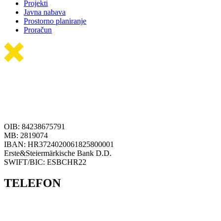
Projekti
Javna nabava
Prostorno planiranje
Proračun
OIB: 84238675791
MB: 2819074
IBAN: HR3724020061825800001
Erste&Steiermärkische Bank D.D.
SWIFT/BIC: ESBCHR22
TELEFON