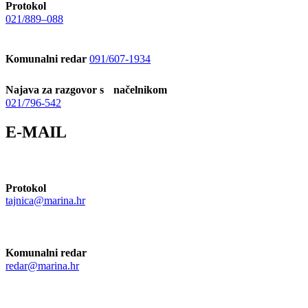
Protokol
021/889–088
Komunalni redar
091/607-1934
Najava za razgovor s načelnikom
021/796-542
E-MAIL
Protokol
tajnica@marina.hr
Komunalni redar
redar@marina.hr