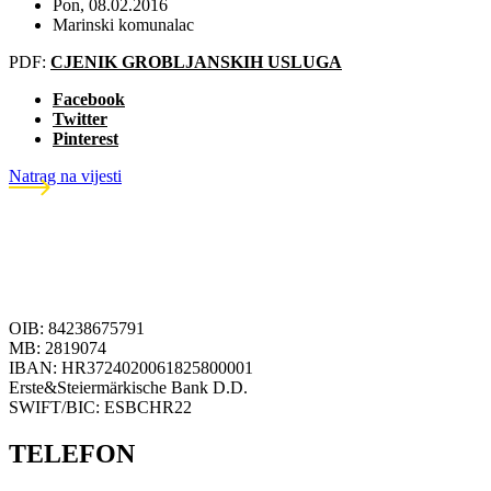
Pon, 08.02.2016
Marinski komunalac
PDF:
CJENIK GROBLJANSKIH USLUGA
Facebook
Twitter
Pinterest
Natrag na vijesti
OIB: 84238675791
MB: 2819074
IBAN: HR3724020061825800001
Erste&Steiermärkische Bank D.D.
SWIFT/BIC: ESBCHR22
TELEFON