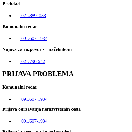
Protokol
021/889–088
Komunalni redar
091/607-1934
Najava za razgovor s načelnikom
021/796-542
PRIJAVA PROBLEMA
Komunalni redar
091/607-1934
Prijava održavanja nerazvrstanih cesta
091/607-1934
Prijava kvarova na javnoj rasvjeti