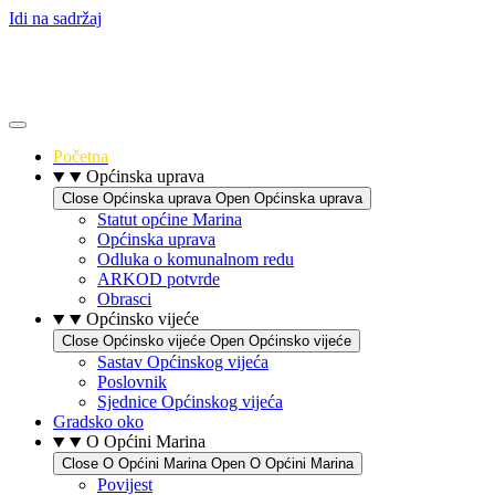
Idi na sadržaj
Početna
Općinska uprava
Close Općinska uprava
Open Općinska uprava
Statut općine Marina
Općinska uprava
Odluka o komunalnom redu
ARKOD potvrde
Obrasci
Općinsko vijeće
Close Općinsko vijeće
Open Općinsko vijeće
Sastav Općinskog vijeća
Poslovnik
Sjednice Općinskog vijeća
Gradsko oko
O Općini Marina
Close O Općini Marina
Open O Općini Marina
Povijest