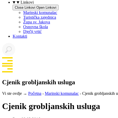
Linkovi
Close Linkovi
Open Linkovi
Marinski komunalac
Turistička zajednica
Župa sv. Jakova
Osnovna škola
Dječji vrtić
Kontakti
Cjenik grobljanskih usluga
Vi ste ovdje →
Početna
-
Marinski komunalac
-
Cjenik grobljanskih 
Cjenik grobljanskih usluga