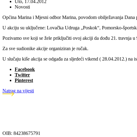
Uto, 17.04.2012
Novosti
Općina Marina i Mjesni odbor Marina, povodom obilježavanja Dana plan
U akciju su uključene: Lovačka Udruga „Poskok“, Pomorsko-šports
Pozivamo sve koji se žele priključiti ovoj akciji da dođu 21. travnja u
Za sve sudionike akcije organiziran je ručak.
U slučaju kiše akcija se odgađa za sljedeći vikend ( 28.04.2012.) na i
Facebook
Twitter
Pinterest
Natrag na vijesti
OIB: 84238675791