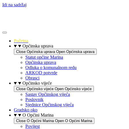
Idi na sadržaj
Početna
Općinska uprava
Close Općinska uprava
Open Općinska uprava
Statut općine Marina
Općinska uprava
Odluka o komunalnom redu
ARKOD potvrde
Obrasci
Općinsko vijeće
Close Općinsko vijeće
Open Općinsko vijeće
Sastav Općinskog vijeća
Poslovnik
Sjednice Općinskog vijeća
Gradsko oko
O Općini Marina
Close O Općini Marina
Open O Općini Marina
Povijest