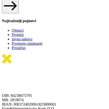
Najtraženiji pojmovi
Obrasci
Projekti
Javna nabava
Prostorno planiranje
Proračun
OIB: 84238675791
MB: 2819074
IBAN: HR3724020061825800001
Erste&Steiermärkische Bank D.D.