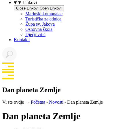
Linkovi
Close Linkovi
Open Linkovi
Marinski komunalac
Turistička zajednica
Župa sv. Jakova
Osnovna škola
Dječji vrtić
Kontakti
Dan planeta Zemlje
Vi ste ovdje →
Početna
-
Novosti
-
Dan planeta Zemlje
Dan planeta Zemlje