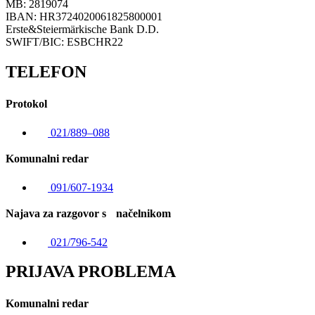
MB: 2819074
IBAN: HR3724020061825800001
Erste&Steiermärkische Bank D.D.
SWIFT/BIC: ESBCHR22
TELEFON
Protokol
021/889–088
Komunalni redar
091/607-1934
Najava za razgovor s načelnikom
021/796-542
PRIJAVA PROBLEMA
Komunalni redar