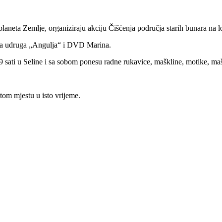
eta Zemlje, organiziraju akciju Čišćenja područja starih bunara na lo
ka udruga „Angulja“ i DVD Marina.
 9 sati u Seline i sa sobom ponesu radne rukavice, maškline, motike, maš
stom mjestu u isto vrijeme.