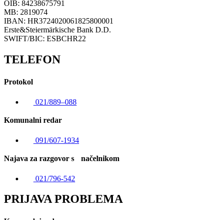
OIB: 84238675791
MB: 2819074
IBAN: HR3724020061825800001
Erste&Steiermärkische Bank D.D.
SWIFT/BIC: ESBCHR22
TELEFON
Protokol
021/889–088
Komunalni redar
091/607-1934
Najava za razgovor s načelnikom
021/796-542
PRIJAVA PROBLEMA