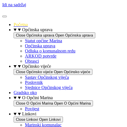
Idi na sadržaj
Početna
Općinska uprava
Close Općinska uprava
Open Općinska uprava
Statut općine Marina
Općinska uprava
Odluka o komunalnom redu
ARKOD potvrde
Obrasci
Općinsko vijeće
Close Općinsko vijeće
Open Općinsko vijeće
Sastav Općinskog vijeća
Poslovnik
Sjednice Općinskog vijeća
Gradsko oko
O Općini Marina
Close O Općini Marina
Open O Općini Marina
Povijest
Linkovi
Close Linkovi
Open Linkovi
Marinski komunalac