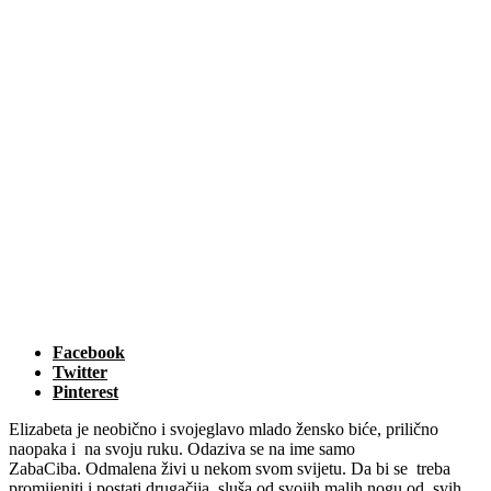
Facebook
Twitter
Pinterest
Elizabeta je neobično i svojeglavo mlado žensko biće, prilično
naopaka i na svoju ruku. Odaziva se na ime samo
ZabaCiba. Odmalena živi u nekom svom svijetu. Da bi se treba
promijeniti i postati drugačija, sluša od svojih malih nogu od svih