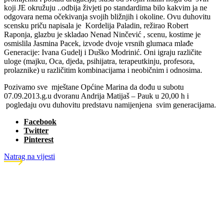
koji JE okružuju ..odbija živjeti po standardima bilo kakvim ja ne
odgovara nema očekivanja svojih bližnjih i okoline. Ovu duhovitu
scensku priču napisala je Kordelija Paladin, režirao Robert
Raponja, glazbu je skladao Nenad Ninčević , scenu, kostime je
osmislila Jasmina Pacek, izvode dvoje vrsnih glumaca mlađe
Generacije: Ivana Gudelj i Duško Modrinić. Oni igraju različite
uloge (majku, Oca, djeda, psihijatra, terapeutkinju, profesora,
prolaznike) u različitim kombinacijama i neobičnim i odnosima.
Pozivamo sve mještane Općine Marina da dođu u subotu
07.09.2013.g.u dvoranu Andrija Matijaš – Pauk u 20,00 h i
pogledaju ovu duhovitu predstavu namijenjena svim generacijama.
Facebook
Twitter
Pinterest
Natrag na vijesti