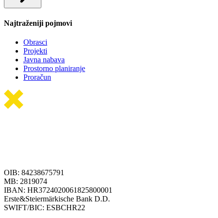
Najtraženiji pojmovi
Obrasci
Projekti
Javna nabava
Prostorno planiranje
Proračun
OIB: 84238675791
MB: 2819074
IBAN: HR3724020061825800001
Erste&Steiermärkische Bank D.D.
SWIFT/BIC: ESBCHR22