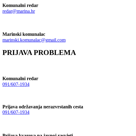
Komunalni redar
redar@marina.hr
Marinski komunalac
marinski.komunalac@gmail.com
PRIJAVA PROBLEMA
Komunalni redar
091/607-1934
Prijava održavanja nerazvrstanih cesta
091/607-1934
Prijava kvarova na javnoj rasvjeti