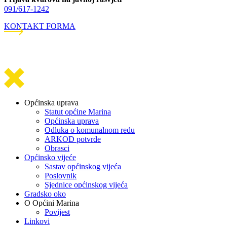
091/617-1242
KONTAKT FORMA
Općinska uprava
Statut općine Marina
Općinska uprava
Odluka o komunalnom redu
ARKOD potvrde
Obrasci
Općinsko vijeće
Sastav općinskog vijeća
Poslovnik
Sjednice općinskog vijeća
Gradsko oko
O Općini Marina
Povijest
Linkovi