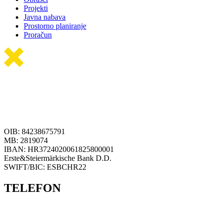
Projekti
Javna nabava
Prostorno planiranje
Proračun
OIB: 84238675791
MB: 2819074
IBAN: HR3724020061825800001
Erste&Steiermärkische Bank D.D.
SWIFT/BIC: ESBCHR22
TELEFON