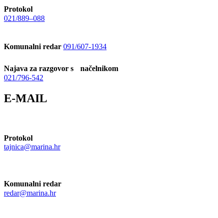
Protokol
021/889–088
Komunalni redar
091/607-1934
Najava za razgovor s načelnikom
021/796-542
E-MAIL
Protokol
tajnica@marina.hr
Komunalni redar
redar@marina.hr