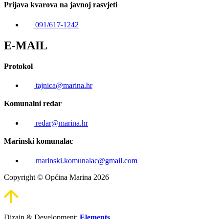
Prijava kvarova na javnoj rasvjeti
091/617-1242
E-MAIL
Protokol
tajnica@marina.hr
Komunalni redar
redar@marina.hr
Marinski komunalac
marinski.komunalac@gmail.com
Copyright © Općina Marina 2026
Dizajn & Development:
Elements