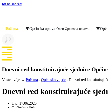
Idi na sadržaj
Početna
Općinska uprava
Opći
Open Općinska uprava
Dnevni red konstituirajuće sjednice Općin
Vi ste ovdje →
Početna
-
Općinsko vijeće
-
Dnevni red konstituirajuć
Dnevni red konstituirajuće sjed
Uto, 17.06.2025
Općinsko vijeće