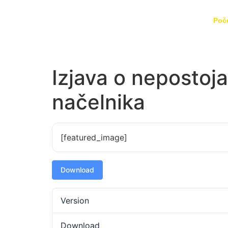
Poč
Izjava o nepostoj
načelnika
[featured_image]
Download
Version
Download