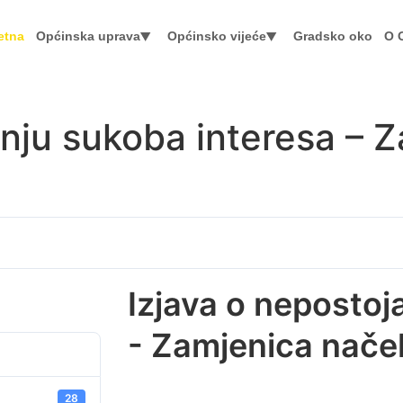
etna
Općinska uprava
Općinsko vijeće
Gradsko oko
O 
anju sukoba interesa – 
Izjava o nepostoj
- Zamjenica nače
28