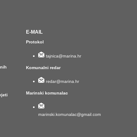
E-MAIL
Protokol
tajnica@marina.hr
anih
Komunalni redar
redar@marina.hr
Marinski komunalac
vjeti
marinski.komunalac@gmail.com