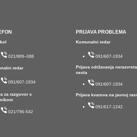
EFON
PRIJAVA PROBLEMA
okol
Komunalni redar
021/889–088
091/607-1934
Prijava održavanja nerazvrst
nalni redar
cesta
091/607-1934
091/607-1934
va za razgovor s
Prijava kvarova na javnoj ras
lnikom
091/617-1242
021/796-542