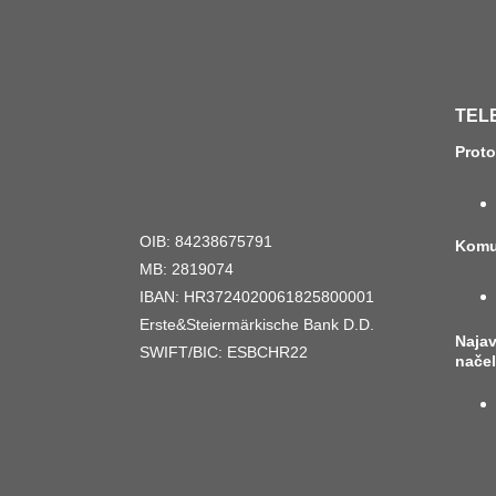
TEL
Prot
OIB: 84238675791
Komu
MB: 2819074
IBAN: HR3724020061825800001
Erste&Steiermärkische Bank D.D.
Naja
SWIFT/BIC: ESBCHR22
nače