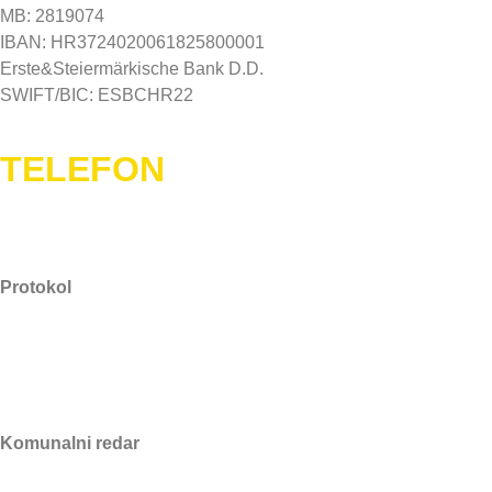
MB: 2819074
IBAN: HR3724020061825800001
Erste&Steiermärkische Bank D.D.
SWIFT/BIC: ESBCHR22
TELEFON
Protokol
021/889–088
Komunalni redar
091/607-1934