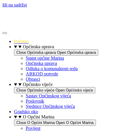
Idi na sadržaj
Početna
Općinska uprava
Close Općinska uprava
Open Općinska uprava
Statut općine Marina
Općinska uprava
Odluka o komunalnom redu
ARKOD potvrde
Obrasci
Općinsko vijeće
Close Općinsko vijeće
Open Općinsko vijeće
Sastav Općinskog vijeća
Poslovnik
Sjednice Općinskog vijeća
Gradsko oko
O Općini Marina
Close O Općini Marina
Open O Općini Marina
Povijest