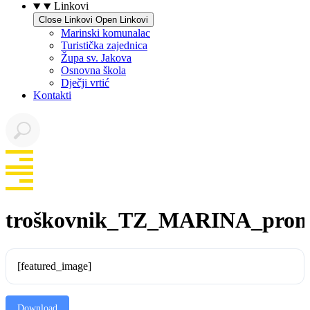
Linkovi
Close Linkovi
Open Linkovi
Marinski komunalac
Turistička zajednica
Župa sv. Jakova
Osnovna škola
Dječji vrtić
Kontakti
troškovnik_TZ_MARINA_prome
[featured_image]
Download