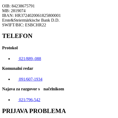
OIB: 84238675791
MB: 2819074
IBAN: HR3724020061825800001
Erste&Steiermärkische Bank D.D.
SWIFT/BIC: ESBCHR22
TELEFON
Protokol
021/889–088
Komunalni redar
091/607-1934
Najava za razgovor s načelnikom
021/796-542
PRIJAVA PROBLEMA