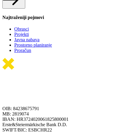
Najtraženiji pojmovi
Obrasci
Projekti
Javna nabava
Prostorno planiranje
Proračun
OIB: 84238675791
MB: 2819074
IBAN: HR3724020061825800001
Erste&Steiermärkische Bank D.D.
SWIFT/BIC: ESBCHR22