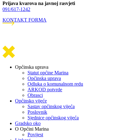
Prijava kvarova na javnoj rasvjeti
091/617-1242
KONTAKT FORMA
Općinska uprava
Statut općine Marina
Općinska uprava
Odluka o komunalnom redu
ARKOD potvrde
Obrasci
Općinsko vijeće
Sastav općinskog vijeća
Poslovnik
Sjednice općinskog vijeća
Gradsko oko
O Općini Marina
Povijest