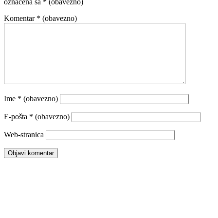
označena sa
* (obavezno)
Komentar
* (obavezno)
Ime
* (obavezno)
E-pošta
* (obavezno)
Web-stranica