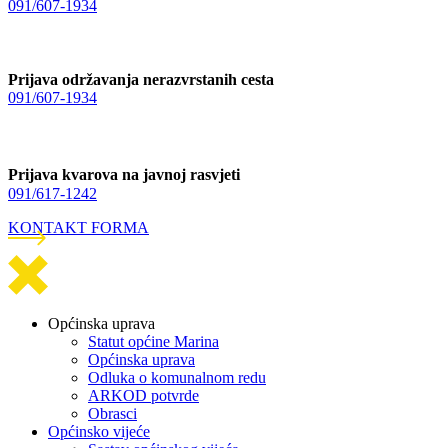
091/607-1934
Prijava održavanja nerazvrstanih cesta
091/607-1934
Prijava kvarova na javnoj rasvjeti
091/617-1242
KONTAKT FORMA
Općinska uprava
Statut općine Marina
Općinska uprava
Odluka o komunalnom redu
ARKOD potvrde
Obrasci
Općinsko vijeće