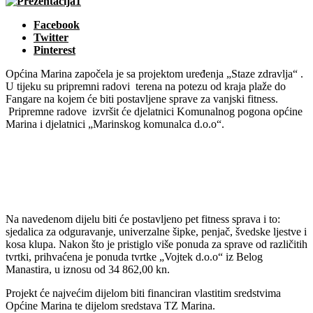
Facebook
Twitter
Pinterest
Općina Marina započela je sa projektom uređenja „Staze zdravlja“ .
U tijeku su pripremni radovi terena na potezu od kraja plaže do
Fangare na kojem će biti postavljene sprave za vanjski fitness.
Pripremne radove izvršit će djelatnici Komunalnog pogona općine
Marina i djelatnici „Marinskog komunalca d.o.o“.
Na navedenom dijelu biti će postavljeno pet fitness sprava i to:
sjedalica za odguravanje, univerzalne šipke, penjač, švedske ljestve i
kosa klupa. Nakon što je pristiglo više ponuda za sprave od različitih
tvrtki, prihvaćena je ponuda tvrtke „Vojtek d.o.o“ iz Belog
Manastira, u iznosu od 34 862,00 kn.
Projekt će najvećim dijelom biti financiran vlastitim sredstvima
Općine Marina te dijelom sredstava TZ Marina.