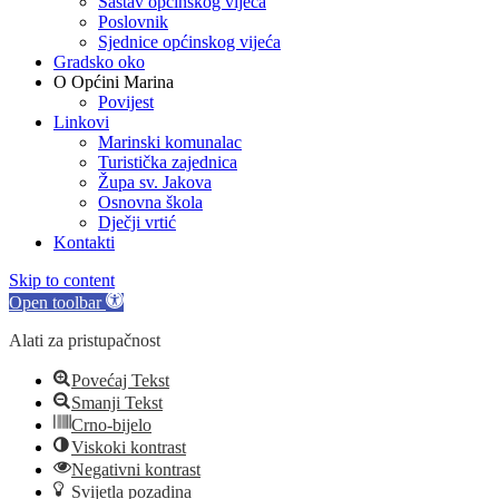
Sastav općinskog vijeća
Poslovnik
Sjednice općinskog vijeća
Gradsko oko
O Općini Marina
Povijest
Linkovi
Marinski komunalac
Turistička zajednica
Župa sv. Jakova
Osnovna škola
Dječji vrtić
Kontakti
Skip to content
Open toolbar
Alati za pristupačnost
Povećaj Tekst
Smanji Tekst
Crno-bijelo
Viskoki kontrast
Negativni kontrast
Svijetla pozadina