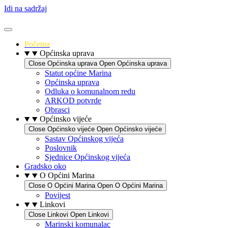
Idi na sadržaj
Početna
Općinska uprava
Close Općinska uprava
Open Općinska uprava
Statut općine Marina
Općinska uprava
Odluka o komunalnom redu
ARKOD potvrde
Obrasci
Općinsko vijeće
Close Općinsko vijeće
Open Općinsko vijeće
Sastav Općinskog vijeća
Poslovnik
Sjednice Općinskog vijeća
Gradsko oko
O Općini Marina
Close O Općini Marina
Open O Općini Marina
Povijest
Linkovi
Close Linkovi
Open Linkovi
Marinski komunalac