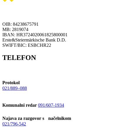
OIB: 84238675791
MB: 2819074
IBAN: HR3724020061825800001
Erste&Steiermärkische Bank D.D.
SWIFT/BIC: ESBCHR22
TELEFON
Protokol
021/889–088
Komunalni redar
091/607-1934
Najava za razgovor s načelnikom
021/796-542