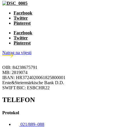
Facebook
Twitter
Pinterest
Facebook
Twitter
Pinterest
Natrag na vijesti
OIB: 84238675791
MB: 2819074
IBAN: HR3724020061825800001
Erste&Steiermärkische Bank D.D.
SWIFT/BIC: ESBCHR22
TELEFON
Protokol
021/889–088