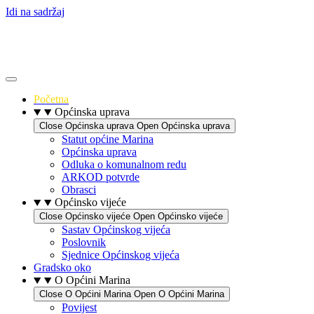
Idi na sadržaj
Početna
Općinska uprava
Close Općinska uprava
Open Općinska uprava
Statut općine Marina
Općinska uprava
Odluka o komunalnom redu
ARKOD potvrde
Obrasci
Općinsko vijeće
Close Općinsko vijeće
Open Općinsko vijeće
Sastav Općinskog vijeća
Poslovnik
Sjednice Općinskog vijeća
Gradsko oko
O Općini Marina
Close O Općini Marina
Open O Općini Marina
Povijest