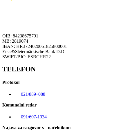
OIB: 84238675791
MB: 2819074
IBAN: HR3724020061825800001
Erste&Steiermärkische Bank D.D.
SWIFT/BIC: ESBCHR22
TELEFON
Protokol
021/889–088
Komunalni redar
091/607-1934
Najava za razgovor s načelnikom