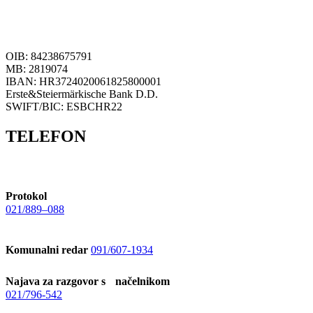
OIB: 84238675791
MB: 2819074
IBAN: HR3724020061825800001
Erste&Steiermärkische Bank D.D.
SWIFT/BIC: ESBCHR22
TELEFON
Protokol
021/889–088
Komunalni redar
091/607-1934
Najava za razgovor s načelnikom
021/796-542