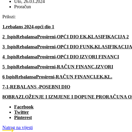
Uto, 26.03.2024
Proračun
Prilozi:
1.rebalans 2024-opći dio 1
2_IspisRebalansaProsireni-OPĆI DIO EK.KLASIFIKACIJA 2
3_IspisRebalansaProsireni-OPĆI DIO FUNK.KLASIFIKACIJ
4_IspisRebalansaProsireni-OPĆI DIO IZVORI FINANCI
5_IspisRebalansaProsireni-RAČUN FINANC.IZVORI
6
IspisRebalansaProsireni-RAČUN FINANCI.EK.KL.
7-1-REBALANS -POSEBNI DIO
8OBRAZLOŽENJE I IZMJENE I DOPUNE PRORAČUNA OP
Facebook
Twitter
Pinterest
Natrag na vijesti