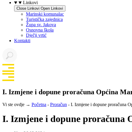
Linkovi
Close Linkovi
Open Linkovi
Marinski komunalac
Turistička zajednica
Župa sv. Jakova
Osnovna škola
Dječji vrtić
Kontakti
I. Izmjene i dopune proračuna Općina Mar
Vi ste ovdje →
Početna
-
Proračun
-
I. Izmjene i dopune proračuna O
I. Izmjene i dopune proračuna 