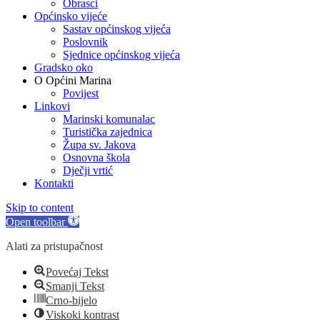
Obrasci
Općinsko vijeće
Sastav općinskog vijeća
Poslovnik
Sjednice općinskog vijeća
Gradsko oko
O Općini Marina
Povijest
Linkovi
Marinski komunalac
Turistička zajednica
Župa sv. Jakova
Osnovna škola
Dječji vrtić
Kontakti
Skip to content
Open toolbar
Alati za pristupačnost
Povećaj Tekst
Smanji Tekst
Crno-bijelo
Viskoki kontrast