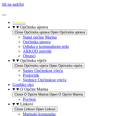
Idi na sadržaj
Početna
Općinska uprava
Close Općinska uprava
Open Općinska uprava
Statut općine Marina
Općinska uprava
Odluka o komunalnom redu
ARKOD potvrde
Obrasci
Općinsko vijeće
Close Općinsko vijeće
Open Općinsko vijeće
Sastav Općinskog vijeća
Poslovnik
Sjednice Općinskog vijeća
Gradsko oko
O Općini Marina
Close O Općini Marina
Open O Općini Marina
Povijest
Linkovi
Close Linkovi
Open Linkovi
Marinski komunalac