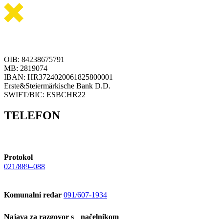
OIB: 84238675791
MB: 2819074
IBAN: HR3724020061825800001
Erste&Steiermärkische Bank D.D.
SWIFT/BIC: ESBCHR22
TELEFON
Protokol
021/889–088
Komunalni redar
091/607-1934
Najava za razgovor s načelnikom