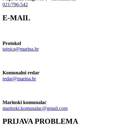
021/796-542
E-MAIL
Protokol
tajnica@marina.hr
Komunalni redar
redar@marina.hr
Marinski komunalac
marinski.komunalac@gmail.com
PRIJAVA PROBLEMA