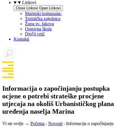
Linkovi
Close Linkovi
Open Linkovi
Marinski komunalac
Turistička zajednica
Župa sv. Jakova
Osnovna škola
Dječji vrtić
Kontakti
Informacija o započinjanju postupka
ocjene o potrebi strateške procjene
utjecaja na okoliš Urbanističkog plana
uređenja naselja Marina
Vi ste ovdje →
Početna
-
Novosti
-
Informacija o započinjanju