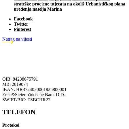
strateške procjene utjecaja na okoliš Urbanističkog plana
uređenja naselja Marina
Facebook
Twitter
Pinterest
Natrag na vijesti
OIB: 84238675791
MB: 2819074
IBAN: HR3724020061825800001
Erste&Steiermärkische Bank D.D.
SWIFT/BIC: ESBCHR22
TELEFON
Protokol