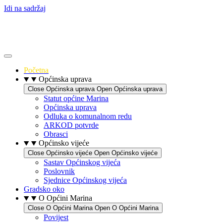
Idi na sadržaj
Početna
Općinska uprava
Close Općinska uprava
Open Općinska uprava
Statut općine Marina
Općinska uprava
Odluka o komunalnom redu
ARKOD potvrde
Obrasci
Općinsko vijeće
Close Općinsko vijeće
Open Općinsko vijeće
Sastav Općinskog vijeća
Poslovnik
Sjednice Općinskog vijeća
Gradsko oko
O Općini Marina
Close O Općini Marina
Open O Općini Marina
Povijest