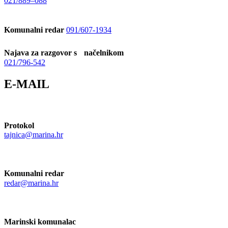
021/889–088
Komunalni redar
091/607-1934
Najava za razgovor s načelnikom
021/796-542
E-MAIL
Protokol
tajnica@marina.hr
Komunalni redar
redar@marina.hr
Marinski komunalac