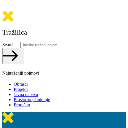
Tražilica
Search ...
Najtraženiji pojmovi
Obrasci
Projekti
Javna nabava
Prostorno planiranje
Proračun