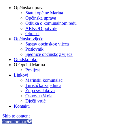
Općinska uprava
Statut općine Marina
Općinska uprava
Odluka o komunalnom redu
ARKOD potvrde
Obrasci
Općinsko vijeće
Sastav općinskog vijeća
Poslovnik
Sjednice općinskog vijeća
Gradsko oko
O Općini Marina
Povijest
Linkovi
Marinski komunalac
Turistička zajednica
Župa sv. Jakova
Osnovna škola
Dječji vrtić
Kontakti
Skip to content
Open toolbar