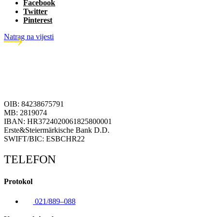
Facebook
Twitter
Pinterest
Natrag na vijesti
OIB: 84238675791
MB: 2819074
IBAN: HR3724020061825800001
Erste&Steiermärkische Bank D.D.
SWIFT/BIC: ESBCHR22
TELEFON
Protokol
021/889–088