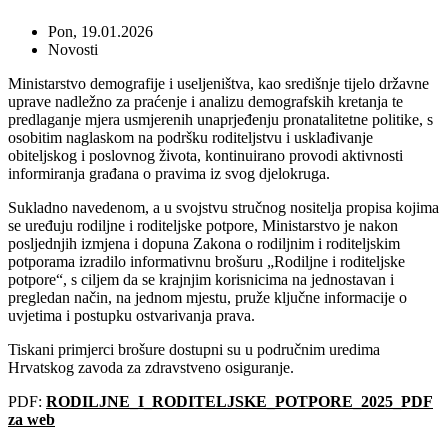
Pon, 19.01.2026
Novosti
Ministarstvo demografije i useljeništva, kao središnje tijelo državne
uprave nadležno za praćenje i analizu demografskih kretanja te
predlaganje mjera usmjerenih unaprjeđenju pronatalitetne politike, s
osobitim naglaskom na podršku roditeljstvu i usklađivanje
obiteljskog i poslovnog života, kontinuirano provodi aktivnosti
informiranja građana o pravima iz svog djelokruga.
Sukladno navedenom, a u svojstvu stručnog nositelja propisa kojima
se uređuju rodiljne i roditeljske potpore, Ministarstvo je nakon
posljednjih izmjena i dopuna Zakona o rodiljnim i roditeljskim
potporama izradilo informativnu brošuru „Rodiljne i roditeljske
potpore“, s ciljem da se krajnjim korisnicima na jednostavan i
pregledan način, na jednom mjestu, pruže ključne informacije o
uvjetima i postupku ostvarivanja prava.
Tiskani primjerci brošure dostupni su u područnim uredima
Hrvatskog zavoda za zdravstveno osiguranje.
PDF:
RODILJNE_I_RODITELJSKE_POTPORE_2025_PDF
za web