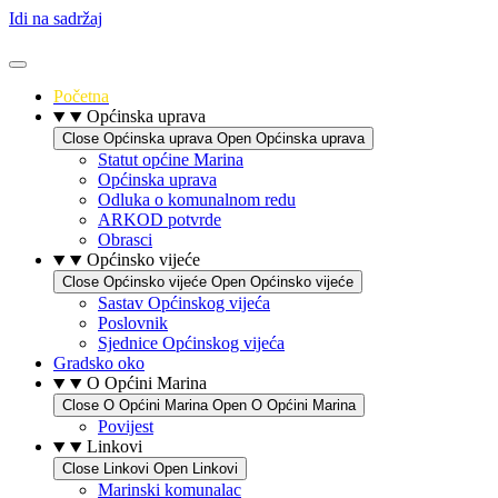
Idi na sadržaj
Početna
Općinska uprava
Close Općinska uprava
Open Općinska uprava
Statut općine Marina
Općinska uprava
Odluka o komunalnom redu
ARKOD potvrde
Obrasci
Općinsko vijeće
Close Općinsko vijeće
Open Općinsko vijeće
Sastav Općinskog vijeća
Poslovnik
Sjednice Općinskog vijeća
Gradsko oko
O Općini Marina
Close O Općini Marina
Open O Općini Marina
Povijest
Linkovi
Close Linkovi
Open Linkovi
Marinski komunalac