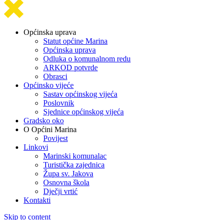
Općinska uprava
Statut općine Marina
Općinska uprava
Odluka o komunalnom redu
ARKOD potvrde
Obrasci
Općinsko vijeće
Sastav općinskog vijeća
Poslovnik
Sjednice općinskog vijeća
Gradsko oko
O Općini Marina
Povijest
Linkovi
Marinski komunalac
Turistička zajednica
Župa sv. Jakova
Osnovna škola
Dječji vrtić
Kontakti
Skip to content