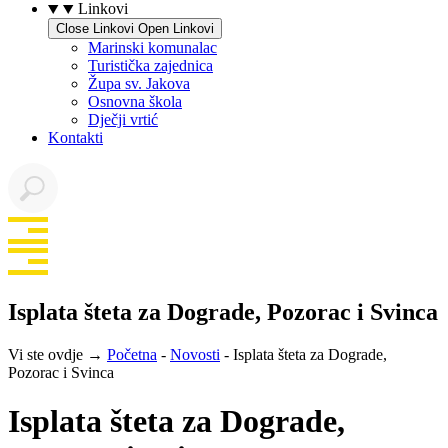
Linkovi
Close Linkovi
Open Linkovi
Marinski komunalac
Turistička zajednica
Župa sv. Jakova
Osnovna škola
Dječji vrtić
Kontakti
Isplata šteta za Dograde, Pozorac i Svinca
Vi ste ovdje →
Početna
-
Novosti
-
Isplata šteta za Dograde,
Pozorac i Svinca
Isplata šteta za Dograde,