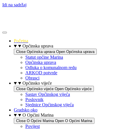
Idi na sadržaj
Početna
Općinska uprava
Close Općinska uprava
Open Općinska uprava
Statut općine Marina
Općinska uprava
Odluka o komunalnom redu
ARKOD potvrde
Obrasci
Općinsko vijeće
Close Općinsko vijeće
Open Općinsko vijeće
Sastav Općinskog vijeća
Poslovnik
Sjednice Općinskog vijeća
Gradsko oko
O Općini Marina
Close O Općini Marina
Open O Općini Marina
Povijest