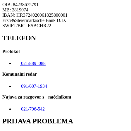
OIB: 84238675791
MB: 2819074
IBAN: HR3724020061825800001
Erste&Steiermärkische Bank D.D.
SWIFT/BIC: ESBCHR22
TELEFON
Protokol
021/889–088
Komunalni redar
091/607-1934
Najava za razgovor s načelnikom
021/796-542
PRIJAVA PROBLEMA