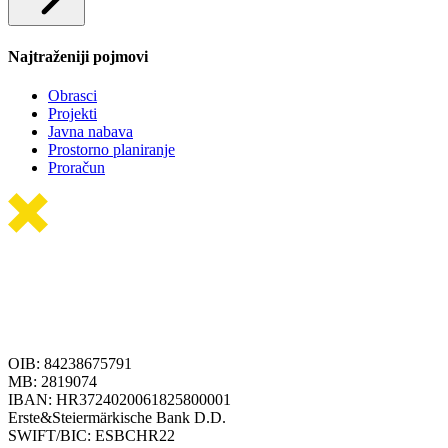
Najtraženiji pojmovi
Obrasci
Projekti
Javna nabava
Prostorno planiranje
Proračun
OIB: 84238675791
MB: 2819074
IBAN: HR3724020061825800001
Erste&Steiermärkische Bank D.D.
SWIFT/BIC: ESBCHR22