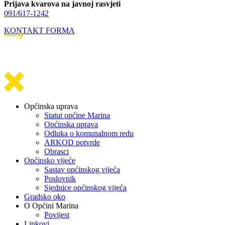
Prijava kvarova na javnoj rasvjeti
091/617-1242
KONTAKT FORMA
Općinska uprava
Statut općine Marina
Općinska uprava
Odluka o komunalnom redu
ARKOD potvrde
Obrasci
Općinsko vijeće
Sastav općinskog vijeća
Poslovnik
Sjednice općinskog vijeća
Gradsko oko
O Općini Marina
Povijest
Linkovi