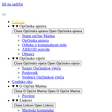
Idi na sadržaj
Početna
Općinska uprava
Close Općinska uprava
Open Općinska uprava
Statut općine Marina
Općinska uprava
Odluka o komunalnom redu
ARKOD potvrde
Obrasci
Općinsko vijeće
Close Općinsko vijeće
Open Općinsko vijeće
Sastav Općinskog vijeća
Poslovnik
Sjednice Općinskog vijeća
Gradsko oko
O Općini Marina
Close O Općini Marina
Open O Općini Marina
Povijest
Linkovi
Close Linkovi
Open Linkovi
Marinski komunalac