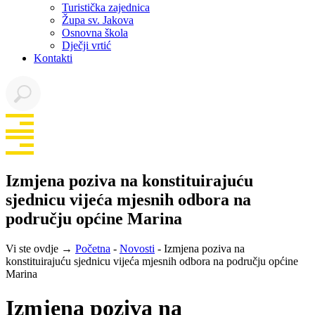
Turistička zajednica
Župa sv. Jakova
Osnovna škola
Dječji vrtić
Kontakti
Izmjena poziva na konstituirajuću
sjednicu vijeća mjesnih odbora na
području općine Marina
Vi ste ovdje →
Početna
-
Novosti
-
Izmjena poziva na
konstituirajuću sjednicu vijeća mjesnih odbora na području općine
Marina
Izmjena poziva na