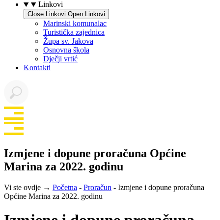
Linkovi
Close Linkovi
Open Linkovi
Marinski komunalac
Turistička zajednica
Župa sv. Jakova
Osnovna škola
Dječji vrtić
Kontakti
Izmjene i dopune proračuna Općine
Marina za 2022. godinu
Vi ste ovdje →
Početna
-
Proračun
-
Izmjene i dopune proračuna
Općine Marina za 2022. godinu