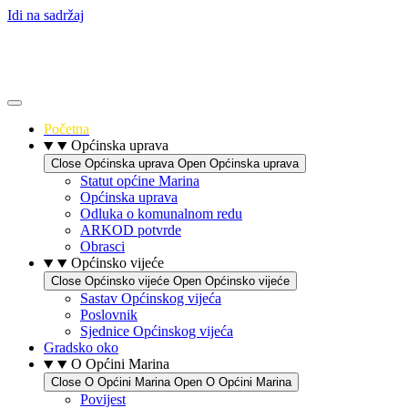
Idi na sadržaj
Početna
Općinska uprava
Close Općinska uprava
Open Općinska uprava
Statut općine Marina
Općinska uprava
Odluka o komunalnom redu
ARKOD potvrde
Obrasci
Općinsko vijeće
Close Općinsko vijeće
Open Općinsko vijeće
Sastav Općinskog vijeća
Poslovnik
Sjednice Općinskog vijeća
Gradsko oko
O Općini Marina
Close O Općini Marina
Open O Općini Marina
Povijest