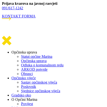
Prijava kvarova na javnoj rasvjeti
091/617-1242
KONTAKT FORMA
Općinska uprava
Statut općine Marina
Općinska uprava
Odluka o komunalnom redu
ARKOD potvrde
Obrasci
Općinsko vijeće
Sastav općinskog vijeća
Poslovnik
Sjednice općinskog vijeća
Gradsko oko
O Općini Marina
Povijest