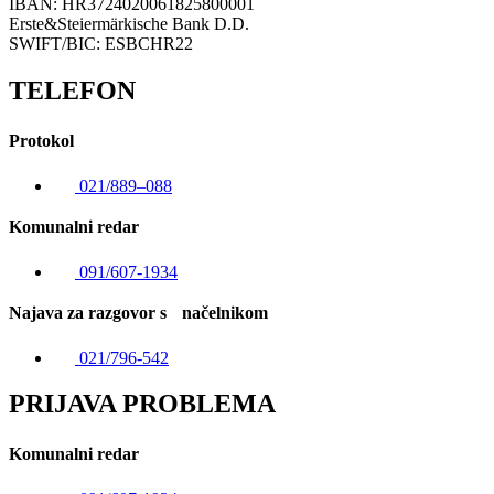
IBAN: HR3724020061825800001
Erste&Steiermärkische Bank D.D.
SWIFT/BIC: ESBCHR22
TELEFON
Protokol
021/889–088
Komunalni redar
091/607-1934
Najava za razgovor s načelnikom
021/796-542
PRIJAVA PROBLEMA
Komunalni redar