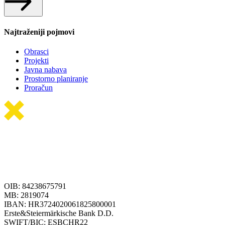
Najtraženiji pojmovi
Obrasci
Projekti
Javna nabava
Prostorno planiranje
Proračun
OIB: 84238675791
MB: 2819074
IBAN: HR3724020061825800001
Erste&Steiermärkische Bank D.D.
SWIFT/BIC: ESBCHR22