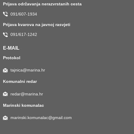
Prijava održavanja nerazvrstanih cesta
091/607-1934
Prijava kvarova na javnoj rasvjeti
091/617-1242
E-MAIL
Protokol
tajnica@marina.hr
Komunalni redar
redar@marina.hr
Marinski komunalac
marinski.komunalac@gmail.com