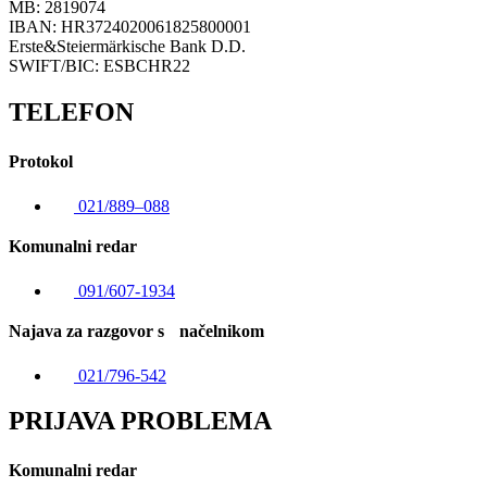
MB: 2819074
IBAN: HR3724020061825800001
Erste&Steiermärkische Bank D.D.
SWIFT/BIC: ESBCHR22
TELEFON
Protokol
021/889–088
Komunalni redar
091/607-1934
Najava za razgovor s načelnikom
021/796-542
PRIJAVA PROBLEMA
Komunalni redar