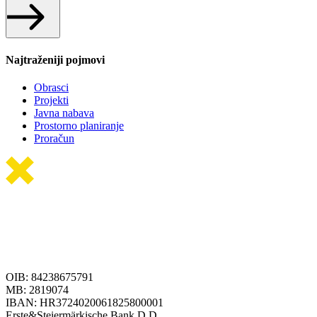
Najtraženiji pojmovi
Obrasci
Projekti
Javna nabava
Prostorno planiranje
Proračun
OIB: 84238675791
MB: 2819074
IBAN: HR3724020061825800001
Erste&Steiermärkische Bank D.D.