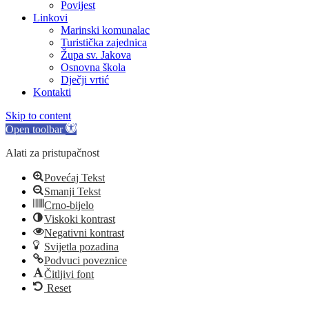
Povijest
Linkovi
Marinski komunalac
Turistička zajednica
Župa sv. Jakova
Osnovna škola
Dječji vrtić
Kontakti
Skip to content
Open toolbar
Alati za pristupačnost
Povećaj Tekst
Smanji Tekst
Crno-bijelo
Viskoki kontrast
Negativni kontrast
Svijetla pozadina
Podvuci poveznice
Čitljivi font
Reset