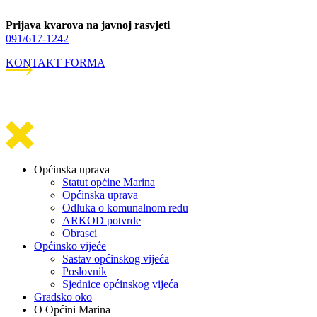
Prijava kvarova na javnoj rasvjeti
091/617-1242
KONTAKT FORMA
Općinska uprava
Statut općine Marina
Općinska uprava
Odluka o komunalnom redu
ARKOD potvrde
Obrasci
Općinsko vijeće
Sastav općinskog vijeća
Poslovnik
Sjednice općinskog vijeća
Gradsko oko
O Općini Marina