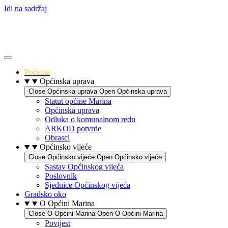
Idi na sadržaj
Početna
Općinska uprava
Close Općinska uprava
Open Općinska uprava
Statut općine Marina
Općinska uprava
Odluka o komunalnom redu
ARKOD potvrde
Obrasci
Općinsko vijeće
Close Općinsko vijeće
Open Općinsko vijeće
Sastav Općinskog vijeća
Poslovnik
Sjednice Općinskog vijeća
Gradsko oko
O Općini Marina
Close O Općini Marina
Open O Općini Marina
Povijest