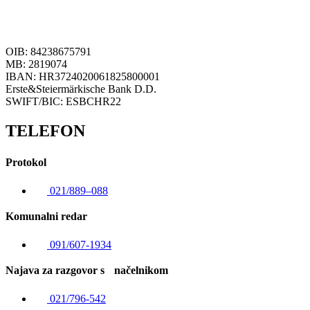
OIB: 84238675791
MB: 2819074
IBAN: HR3724020061825800001
Erste&Steiermärkische Bank D.D.
SWIFT/BIC: ESBCHR22
TELEFON
Protokol
021/889–088
Komunalni redar
091/607-1934
Najava za razgovor s načelnikom
021/796-542