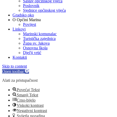
Sastav općinskog vijeća
Poslovnik
Sjednice općinskog vijeća
Gradsko oko
O Općini Marina
Povijest
Linkovi
Marinski komunalac
Turistička zajednica
Župa sv. Jakova
Osnovna škola
Dječji vrtić
Kontakti
Skip to content
Open toolbar
Alati za pristupačnost
Povećaj Tekst
Smanji Tekst
Crno-bijelo
Viskoki kontrast
Negativni kontrast
Svijetla pozadina