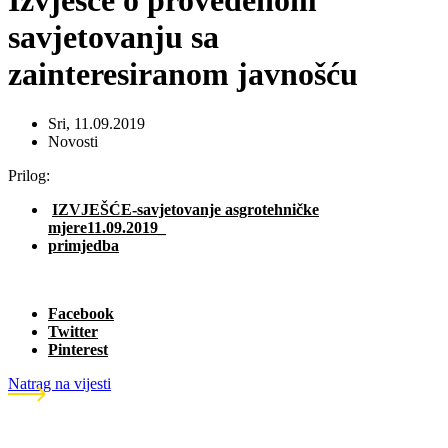
Izvješće o provedenom
savjetovanju sa
zainteresiranom javnošću
Sri, 11.09.2019
Novosti
Prilog:
IZVJEŠĆE-savjetovanje asgrotehničke
mjere11.09.2019_
primjedba
Facebook
Twitter
Pinterest
Natrag na vijesti