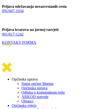
Prijava održavanja nerazvrstanih cesta
091/607-1934
Prijava kvarova na javnoj rasvjeti
091/617-1242
KONTAKT FORMA
Općinska uprava
Statut općine Marina
Općinska uprava
Odluka o komunalnom redu
ARKOD potvrde
Obrasci
Općinsko vijeće