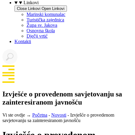
Linkovi
Close Linkovi
Open Linkovi
Marinski komunalac
Turistička zajednica
Župa sv. Jakova
Osnovna škola
Dječji vrtić
Kontakti
Izvješće o provedenom savjetovanju sa
zainteresiranom javnošću
Vi ste ovdje →
Početna
-
Novosti
-
Izvješće o provedenom
savjetovanju sa zainteresiranom javnošću