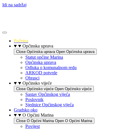
Idi na sadržaj
Početna
Općinska uprava
Close Općinska uprava
Open Općinska uprava
Statut općine Marina
Općinska uprava
Odluka o komunalnom redu
ARKOD potvrde
Obrasci
Općinsko vijeće
Close Općinsko vijeće
Open Općinsko vijeće
Sastav Općinskog vijeća
Poslovnik
Sjednice Općinskog vijeća
Gradsko oko
O Općini Marina
Close O Općini Marina
Open O Općini Marina
Povijest