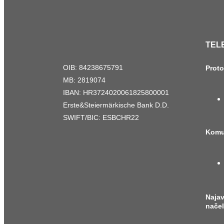
TEL
OIB: 84238675791
Prot
MB: 2819074
IBAN: HR3724020061825800001
Erste&Steiermärkische Bank D.D.
SWIFT/BIC: ESBCHR22
Komu
Naja
nače