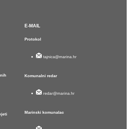
E-MAIL
Protokol
tajnica@marina.hr
anih
Komunalni redar
redar@marina.hr
Marinski komunalac
vjeti