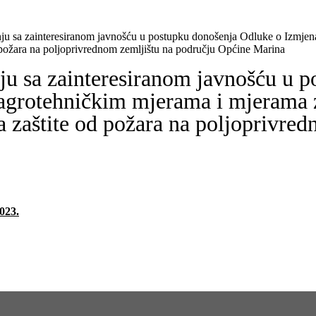
nju sa zainteresiranom javnošću u postupku donošenja Odluke o Izmj
d požara na poljoprivrednom zemljištu na području Općine Marina
ju sa zainteresiranom javnošću u 
grotehničkim mjerama i mjerama za
a zaštite od požara na poljoprivre
23.