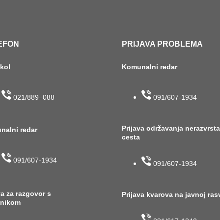
EFON
PRIJAVA PROBLEMA
okol
Komunalni redar
021/889–088
091/607-1934
Prijava održavanja nerazvrst
nalni redar
cesta
091/607-1934
091/607-1934
va za razgovor s
Prijava kvarova na javnoj ras
lnikom