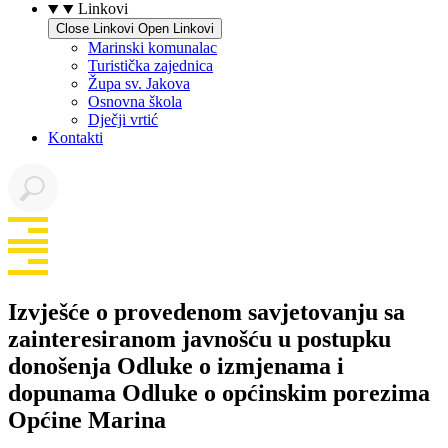
Linkovi
Close Linkovi
Open Linkovi
Marinski komunalac
Turistička zajednica
Župa sv. Jakova
Osnovna škola
Dječji vrtić
Kontakti
Izvješće o provedenom savjetovanju sa
zainteresiranom javnošću u postupku
donošenja Odluke o izmjenama i
dopunama Odluke o općinskim porezima
Općine Marina