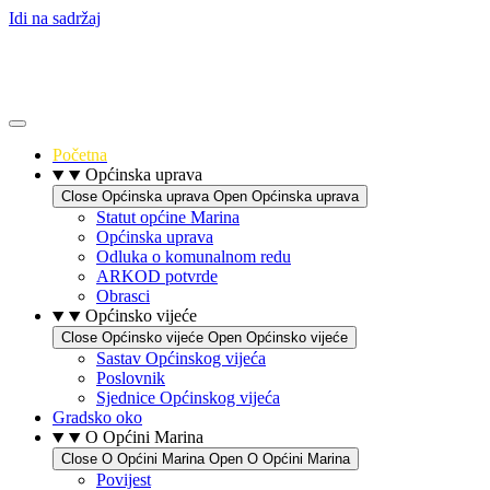
Idi na sadržaj
Početna
Općinska uprava
Close Općinska uprava
Open Općinska uprava
Statut općine Marina
Općinska uprava
Odluka o komunalnom redu
ARKOD potvrde
Obrasci
Općinsko vijeće
Close Općinsko vijeće
Open Općinsko vijeće
Sastav Općinskog vijeća
Poslovnik
Sjednice Općinskog vijeća
Gradsko oko
O Općini Marina
Close O Općini Marina
Open O Općini Marina
Povijest