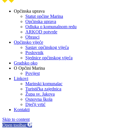
Općinska uprava
Statut općine Marina
Općinska uprava
Odluka o komunalnom redu
ARKOD potvrde
Obrasci
Općinsko vijeće
Sastav općinskog vijeća
Poslovnik
Sjednice općinskog vijeća
Gradsko oko
O Općini Marina
Povijest
Linkovi
Marinski komunalac
Turistička zajednica
Župa sv. Jakova
Osnovna škola
Dječji vrtić
Kontakti
Skip to content
Open toolbar