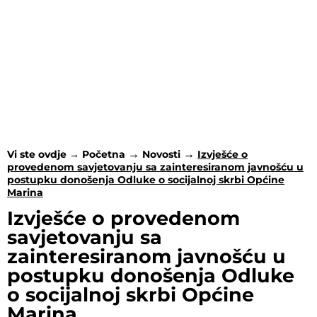
Odluke o
socijalnoj skrbi
Općine Marina
Vi ste ovdje →
Početna
Novosti
Izvješće o
provedenom savjetovanju sa zainteresiranom javnošću u
postupku donošenja Odluke o socijalnoj skrbi Općine
Marina
Izvješće o provedenom
savjetovanju sa
zainteresiranom javnošću u
postupku donošenja Odluke
o socijalnoj skrbi Općine
Marina