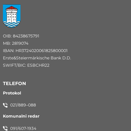
OIB: 84238675791
MB: 2819074
IBAN: HR3724020061825800001
Erste&Steiermärkische Bank D.D.
SWIFT/BIC: ESBCHR22
TELEFON
Protokol
021/889–088
Komunalni redar
091/607-1934