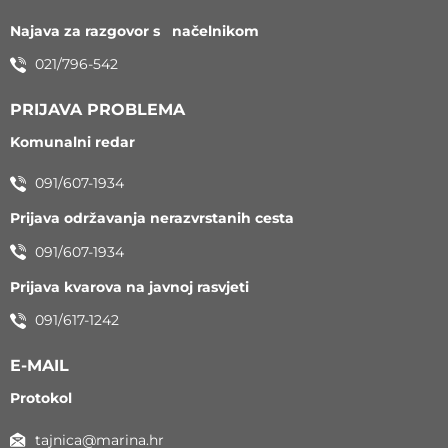
Najava za razgovor s načelnikom
021/796-542
PRIJAVA PROBLEMA
Komunalni redar
091/607-1934
Prijava održavanja nerazvrstanih cesta
091/607-1934
Prijava kvarova na javnoj rasvjeti
091/617-1242
E-MAIL
Protokol
tajnica@marina.hr