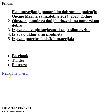
Prilozi:
Plan upravljanja pomorskim dobrom na području
Općine Marina za razdoblje 2024.-2028. godine
Obrazac ponude za dodjelu dozvola na pomorskom
dobru
Izjava o davanju suglasnosti za prisilnu ovrhu
Izjava o uklanjanju predmeta
Izjava upotrebe ekoloških materijala
Facebook
Twitter
Pinterest
Natrag na vijesti
OIB: 84238675791