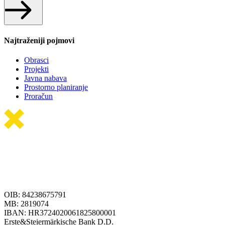
Najtraženiji pojmovi
Obrasci
Projekti
Javna nabava
Prostorno planiranje
Proračun
OIB: 84238675791
MB: 2819074
IBAN: HR3724020061825800001
Erste&Steiermärkische Bank D.D.