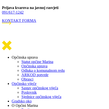
Prijava kvarova na javnoj rasvjeti
091/617-1242
KONTAKT FORMA
Općinska uprava
Statut općine Marina
Općinska uprava
Odluka o komunalnom redu
ARKOD potvrde
Obrasci
Općinsko vijeće
Sastav općinskog vijeća
Poslovnik
Sjednice općinskog vijeća
Gradsko oko
O Općini Marina