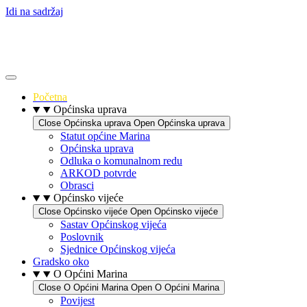
Idi na sadržaj
Početna
Općinska uprava
Close Općinska uprava
Open Općinska uprava
Statut općine Marina
Općinska uprava
Odluka o komunalnom redu
ARKOD potvrde
Obrasci
Općinsko vijeće
Close Općinsko vijeće
Open Općinsko vijeće
Sastav Općinskog vijeća
Poslovnik
Sjednice Općinskog vijeća
Gradsko oko
O Općini Marina
Close O Općini Marina
Open O Općini Marina
Povijest