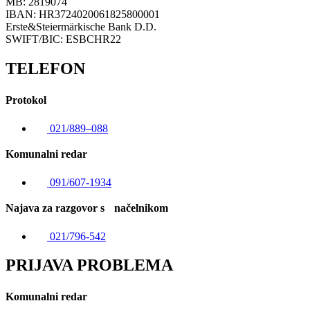
MB: 2819074
IBAN: HR3724020061825800001
Erste&Steiermärkische Bank D.D.
SWIFT/BIC: ESBCHR22
TELEFON
Protokol
021/889–088
Komunalni redar
091/607-1934
Najava za razgovor s načelnikom
021/796-542
PRIJAVA PROBLEMA
Komunalni redar