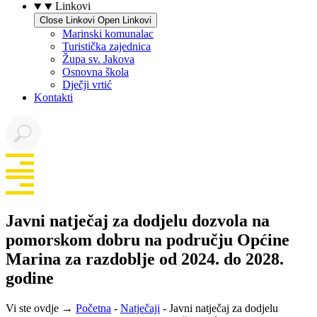
Linkovi
Close Linkovi
Open Linkovi
Marinski komunalac
Turistička zajednica
Župa sv. Jakova
Osnovna škola
Dječji vrtić
Kontakti
Javni natječaj za dodjelu dozvola na
pomorskom dobru na području Općine
Marina za razdoblje od 2024. do 2028.
godine
Vi ste ovdje →
Početna
-
Natječaji
-
Javni natječaj za dodjelu