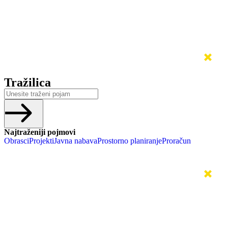
Tražilica
Najtraženiji pojmovi
Obrasci
Projekti
Javna nabava
Prostorno planiranje
Proračun