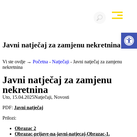
Open 
Javni natječaj za zamjenu nekretnina
Vi ste ovdje →
Početna
-
Natječaji
-
Javni natječaj za zamjenu
nekretnina
Javni natječaj za zamjenu
nekretnina
Uto, 15.04.2025
Natječaji
,
Novosti
PDF:
Javni natječaj
Prilozi:
Obrazac 2
Obrazac-prijave-na-javni-natjecaj-Obrazac-1.