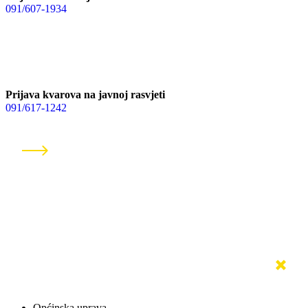
091/607-1934
Prijava kvarova na javnoj rasvjeti
091/617-1242
KONTAKT FORMA
Općinska uprava