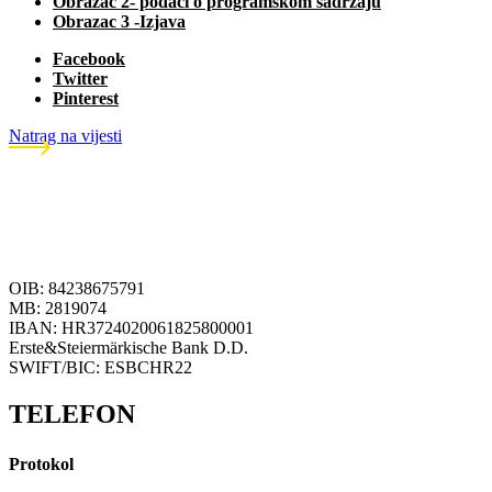
Obrazac 2- podaci o programskom sadržaju
Obrazac 3 -Izjava
Facebook
Twitter
Pinterest
Natrag na vijesti
OIB: 84238675791
MB: 2819074
IBAN: HR3724020061825800001
Erste&Steiermärkische Bank D.D.
SWIFT/BIC: ESBCHR22
TELEFON
Protokol