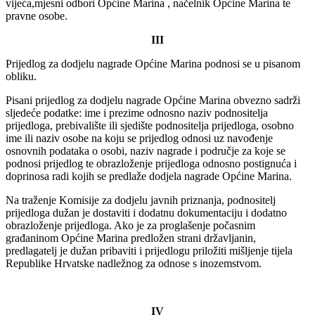
vijeća,mjesni odbori Općine Marina , načelnik Općine Marina te
pravne osobe.
III
Prijedlog za dodjelu nagrade Općine Marina podnosi se u pisanom
obliku.
Pisani prijedlog za dodjelu nagrade Općine Marina obvezno sadrži
sljedeće podatke: ime i prezime odnosno naziv podnositelja
prijedloga, prebivalište ili sjedište podnositelja prijedloga, osobno
ime ili naziv osobe na koju se prijedlog odnosi uz navođenje
osnovnih podataka o osobi, naziv nagrade i područje za koje se
podnosi prijedlog te obrazloženje prijedloga odnosno postignuća i
doprinosa radi kojih se predlaže dodjela nagrade Općine Marina.
Na traženje Komisije za dodjelu javnih priznanja, podnositelj
prijedloga dužan je dostaviti i dodatnu dokumentaciju i dodatno
obrazloženje prijedloga. Ako je za proglašenje počasnim
građaninom Općine Marina predložen strani državljanin,
predlagatelj je dužan pribaviti i prijedlogu priložiti mišljenje tijela
Republike Hrvatske nadležnog za odnose s inozemstvom.
IV