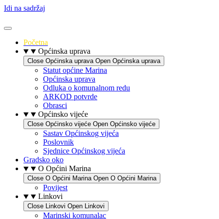
Idi na sadržaj
Početna
Općinska uprava
Close Općinska uprava
Open Općinska uprava
Statut općine Marina
Općinska uprava
Odluka o komunalnom redu
ARKOD potvrde
Obrasci
Općinsko vijeće
Close Općinsko vijeće
Open Općinsko vijeće
Sastav Općinskog vijeća
Poslovnik
Sjednice Općinskog vijeća
Gradsko oko
O Općini Marina
Close O Općini Marina
Open O Općini Marina
Povijest
Linkovi
Close Linkovi
Open Linkovi
Marinski komunalac