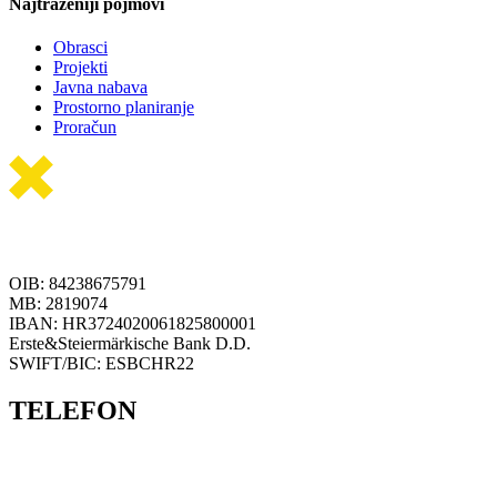
Najtraženiji pojmovi
Obrasci
Projekti
Javna nabava
Prostorno planiranje
Proračun
OIB: 84238675791
MB: 2819074
IBAN: HR3724020061825800001
Erste&Steiermärkische Bank D.D.
SWIFT/BIC: ESBCHR22
TELEFON