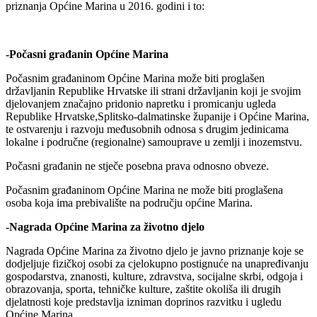
priznanja Općine Marina u 2016. godini i to:
-Počasni građanin Općine Marina
Počasnim građaninom Općine Marina može biti proglašen
državljanin Republike Hrvatske ili strani državljanin koji je svojim
djelovanjem značajno pridonio napretku i promicanju ugleda
Republike Hrvatske,Splitsko-dalmatinske županije i Općine Marina,
te ostvarenju i razvoju međusobnih odnosa s drugim jedinicama
lokalne i područne (regionalne) samouprave u zemlji i inozemstvu.
Počasni građanin ne stječe posebna prava odnosno obveze.
Počasnim građaninom Općine Marina ne može biti proglašena
osoba koja ima prebivalište na području općine Marina.
-Nagrada Općine Marina za životno djelo
Nagrada Općine Marina za životno djelo je javno priznanje koje se
dodjeljuje fizičkoj osobi za cjelokupno postignuće na unapređivanju
gospodarstva, znanosti, kulture, zdravstva, socijalne skrbi, odgoja i
obrazovanja, sporta, tehničke kulture, zaštite okoliša ili drugih
djelatnosti koje predstavlja izniman doprinos razvitku i ugledu
Općine Marina.