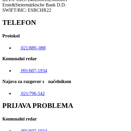
Erste&Steiermärkische Bank D.D.
SWIFT/BIC: ESBCHR22
TELEFON
Protokol
021/889–088
Komunalni redar
091/607-1934
Najava za razgovor s načelnikom
021/796-542
PRIJAVA PROBLEMA
Komunalni redar
091/607-1934