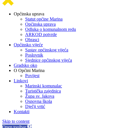
Općinska uprava
Statut općine Marina
Općinska uprava
Odluka o komunalnom redu
ARKOD potvrde
Obrasci
Općinsko vijeće
Sastav općinskog vijeća
Poslovnik
Sjednice općinskog vijeća
Gradsko oko
O Općini Marina
Povijest
Linkovi
Marinski komunalac
Turistička zajednica
Župa sv. Jakova
Osnovna škola
Dječji vrtić
Kontakti
Skip to content
Open toolbar