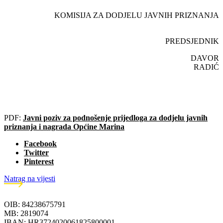
KOMISIJA ZA DODJELU JAVNIH PRIZNANJA
PREDSJEDNIK
DAVOR
RADIĆ
PDF:
Javni poziv za podnošenje prijedloga za dodjelu javnih
priznanja i nagrada Općine Marina
Facebook
Twitter
Pinterest
Natrag na vijesti
OIB: 84238675791
MB: 2819074
IBAN: HR3724020061825800001