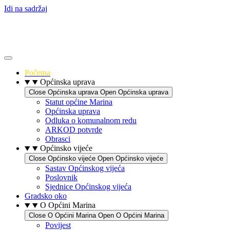
Idi na sadržaj
Početna
Općinska uprava
Close Općinska uprava
Open Općinska uprava
Statut općine Marina
Općinska uprava
Odluka o komunalnom redu
ARKOD potvrde
Obrasci
Općinsko vijeće
Close Općinsko vijeće
Open Općinsko vijeće
Sastav Općinskog vijeća
Poslovnik
Sjednice Općinskog vijeća
Gradsko oko
O Općini Marina
Close O Općini Marina
Open O Općini Marina
Povijest