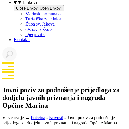
Linkovi
Close Linkovi
Open Linkovi
Marinski komunalac
Turistička zajednica
Župa sv. Jakova
Osnovna škola
Dječji vrtić
Kontakti
Javni poziv za podnošenje prijedloga za
dodjelu javnih priznanja i nagrada
Općine Marina
Vi ste ovdje →
Početna
-
Novosti
-
Javni poziv za podnošenje
prijedloga za dodjelu javnih priznanja i nagrada Općine Marina