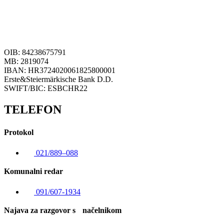
OIB: 84238675791
MB: 2819074
IBAN: HR3724020061825800001
Erste&Steiermärkische Bank D.D.
SWIFT/BIC: ESBCHR22
TELEFON
Protokol
021/889–088
Komunalni redar
091/607-1934
Najava za razgovor s načelnikom