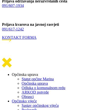
Prijava održavanja nerazvrstanih cesta
091/607-1934
Prijava kvarova na javnoj rasvjeti
091/617-1242
KONTAKT FORMA
Općinska uprava
Statut općine Marina
Općinska uprava
Odluka o komunalnom redu
ARKOD potvrde
Obrasci
Općinsko vijeće
Sastav općinskog vijeća
Poslovnik