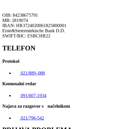
OIB: 84238675791
MB: 2819074
IBAN: HR3724020061825800001
Erste&Steiermärkische Bank D.D.
SWIFT/BIC: ESBCHR22
TELEFON
Protokol
021/889–088
Komunalni redar
091/607-1934
Najava za razgovor s načelnikom
021/796-542