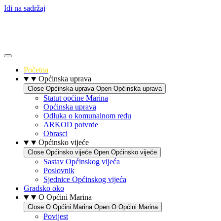
Idi na sadržaj
Početna
Općinska uprava
Close Općinska uprava
Open Općinska uprava
Statut općine Marina
Općinska uprava
Odluka o komunalnom redu
ARKOD potvrde
Obrasci
Općinsko vijeće
Close Općinsko vijeće
Open Općinsko vijeće
Sastav Općinskog vijeća
Poslovnik
Sjednice Općinskog vijeća
Gradsko oko
O Općini Marina
Close O Općini Marina
Open O Općini Marina
Povijest