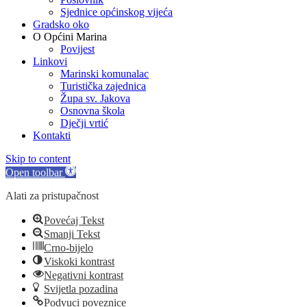
Sjednice općinskog vijeća
Gradsko oko
O Općini Marina
Povijest
Linkovi
Marinski komunalac
Turistička zajednica
Župa sv. Jakova
Osnovna škola
Dječji vrtić
Kontakti
Skip to content
Open toolbar
Alati za pristupačnost
Povećaj Tekst
Smanji Tekst
Crno-bijelo
Viskoki kontrast
Negativni kontrast
Svijetla pozadina
Podvuci poveznice