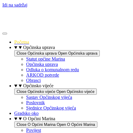
Idi na sadržaj
Početna
Općinska uprava
Close Općinska uprava
Open Općinska uprava
Statut općine Marina
Općinska uprava
Odluka o komunalnom redu
ARKOD potvrde
Obrasci
Općinsko vijeće
Close Općinsko vijeće
Open Općinsko vijeće
Sastav Općinskog vijeća
Poslovnik
Sjednice Općinskog vijeća
Gradsko oko
O Općini Marina
Close O Općini Marina
Open O Općini Marina
Povijest