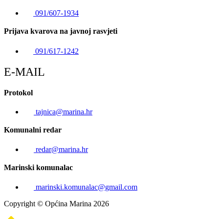
091/607-1934
Prijava kvarova na javnoj rasvjeti
091/617-1242
E-MAIL
Protokol
tajnica@marina.hr
Komunalni redar
redar@marina.hr
Marinski komunalac
marinski.komunalac@gmail.com
Copyright © Općina Marina 2026