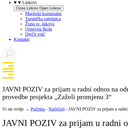
Linkovi
Close Linkovi
Open Linkovi
Marinski komunalac
Turistička zajednica
Župa sv. Jakova
Osnovna škola
Dječji vrtić
Kontakti
JAVNI POZIV za prijam u radni odnos na odr
provedbe projekta „Zaželi promjenu 3“
Vi ste ovdje →
Početna
-
Natječaji
-
JAVNI POZIV za prijam u radni o
JAVNI POZIV za prijam u radni odn