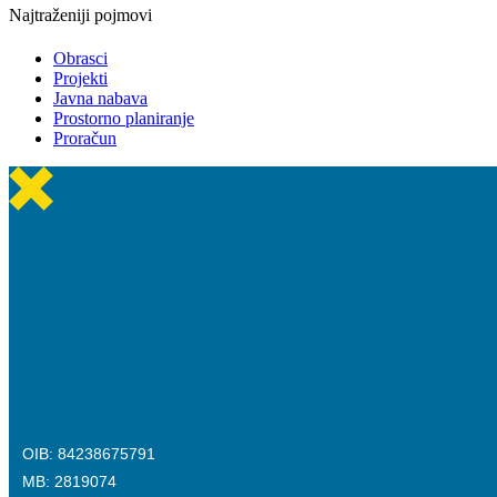
Najtraženiji pojmovi
Obrasci
Projekti
Javna nabava
Prostorno planiranje
Proračun
OIB: 84238675791
MB: 2819074