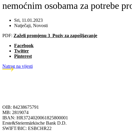
nemoćnim osobama za potrebe pro
Sri, 11.01.2023
Natječaji
,
Novosti
PDF:
Zaželi promjenu 3_Poziv za zapošljavanje
Facebook
Twitter
Pinterest
Natrag na vijesti
OIB: 84238675791
MB: 2819074
IBAN: HR3724020061825800001
Erste&Steiermärkische Bank D.D.
SWIFT/BIC: ESBCHR22